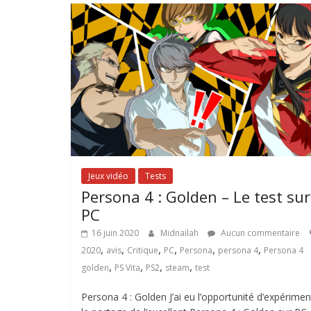
Jeux vidéo
Tests
Persona 4 : Golden – Le test sur
PC
16 juin 2020
Midnailah
Aucun commentaire
,
,
,
,
,
,
2020
avis
Critique
PC
Persona
persona 4
Persona 4
,
,
,
,
golden
PS Vita
PS2
steam
test
Persona 4 : Golden J’ai eu l’opportunité d’expérimen