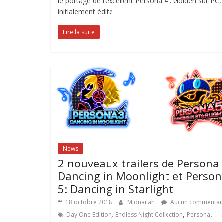
le portage de l’excellent Persona 4 : Golden sur PC,
initialement édité
Lire la suite
News
2 nouveaux trailers de Persona
Dancing in Moonlight et Perso
5: Dancing in Starlight
18 octobre 2018
Midnailah
Aucun commentai
,
,
,
Day One Edition
Endless Night Collection
Persona