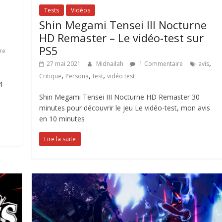
Tests
Vidéos
Shin Megami Tensei III Nocturne
HD Remaster – Le vidéo-test sur
PS5
re
,
27 mai 2021
Midnailah
1 Commentaire
avis
,
,
,
Critique
Persona
test
vidéo test
4
Shin Megami Tensei III Nocturne HD Remaster 30
minutes pour découvrir le jeu Le vidéo-test, mon avis
en 10 minutes
Lire la suite