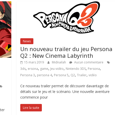
News
Un nouveau trailer du jeu Persona
Q2 : New Cinema Labyrinth
15 mars 2019
Midnailah
Aucun commentaire
,
,
,
,
,
,
3ds
ersona
game
Jeu vidéo
Nintendo 3DS
Persona
,
,
,
,
,
Persona 3
persona 4
Persona 5
Q2
Trailer
vidéo
Ce nouveau trailer permet de découvrir davantage de
détails sur le jeu et le scénario. Une nouvelle aventure
commence pour
Lire la suite
ter