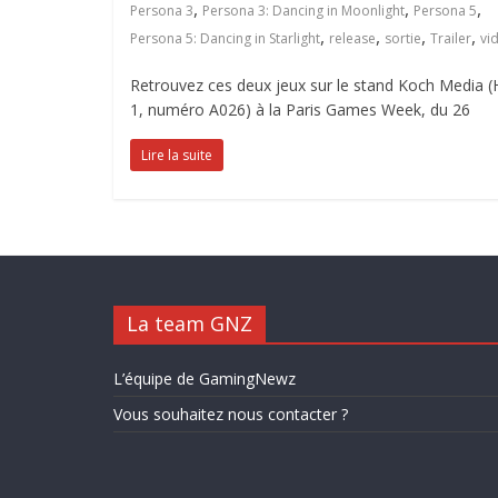
,
,
,
Persona 3
Persona 3: Dancing in Moonlight
Persona 5
,
,
,
,
Persona 5: Dancing in Starlight
release
sortie
Trailer
vi
Retrouvez ces deux jeux sur le stand Koch Media (H
1, numéro A026) à la Paris Games Week, du 26
Lire la suite
La team GNZ
L’équipe de GamingNewz
Vous souhaitez nous contacter ?