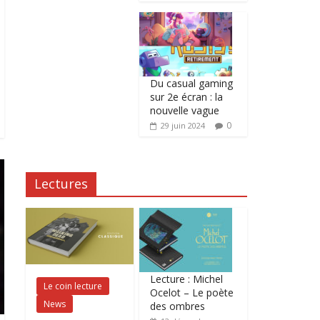
Du casual gaming
sur 2e écran : la
nouvelle vague
0
29 juin 2024
Lectures
Lecture : Michel
Le coin lecture
Ocelot – Le poète
News
des ombres