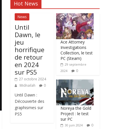
Hot News
News
Until
Dawn, le
jeu
Ace Attorney
Investigations
horrifique
Collection, le test
de retour
PC (Steam)
en 2024
29 septembre
sur PS5
0
2024
27 octobre 2024
Midnailah
0
Until Dawn :
Découverte des
graphismes sur
Noreya the Gold
Project : le test
PS5
sur PC
0
30 juin 2024