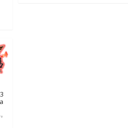
 3
na
re