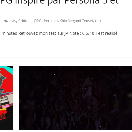
,
,
,
,
,
e
avis
Critique
JRPG
Persona
Shin Megami Tensei
test
 minutes Retrouvez mon test sur JV Note : 6,5/10 Test réalisé