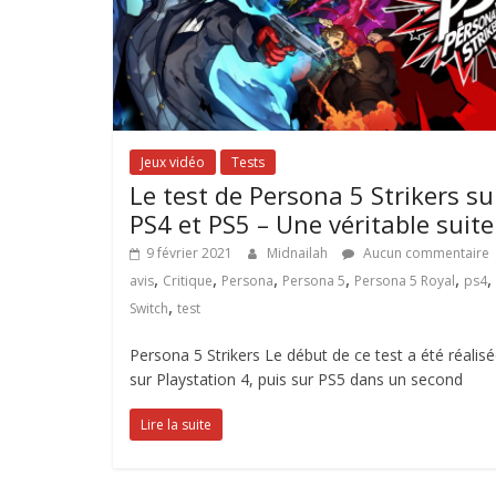
Jeux vidéo
Tests
Le test de Persona 5 Strikers su
PS4 et PS5 – Une véritable suite
9 février 2021
Midnailah
Aucun commentaire
,
,
,
,
,
,
avis
Critique
Persona
Persona 5
Persona 5 Royal
ps4
,
Switch
test
Persona 5 Strikers Le début de ce test a été réalis
sur Playstation 4, puis sur PS5 dans un second
Lire la suite