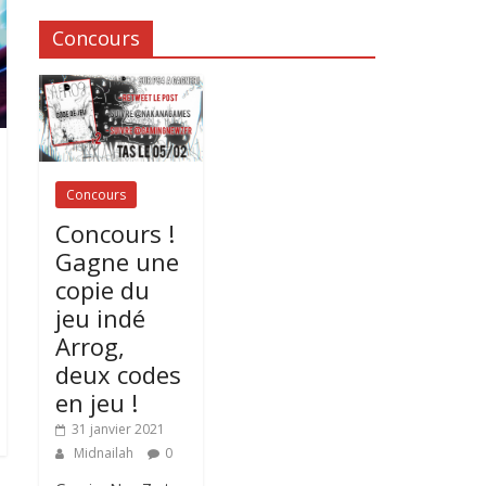
Concours
Concours
Concours !
Gagne une
copie du
jeu indé
Arrog,
deux codes
en jeu !
31 janvier 2021
Midnailah
0