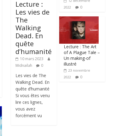
12 décembre
Lecture :
0
2022
Les vies de
The
Walking
Dead. En
quête
Lecture : The Art
d’humanité
of A Plague Tale –
Un making-of
10 mars 2023
illustré
Midnailah
0
23 novembre
Les vies de The
0
2022
Walking Dead. En
quête d’humanité
Si vous êtes venu
lire ces lignes,
vous avez
forcément vu