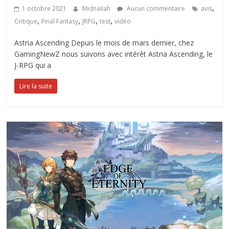
,
1 octobre 2021
Midnailah
Aucun commentaire
avis
,
,
,
,
Critique
Final Fantasy
JRPG
test
vidéo
Astria Ascending Depuis le mois de mars dernier, chez
GamingNewZ nous suivons avec intérêt Astria Ascending, le
J-RPG qui a
Lire la suite