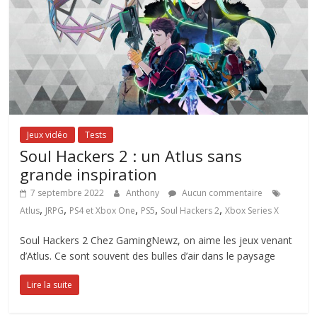
Jeux vidéo
Tests
Soul Hackers 2 : un Atlus sans
grande inspiration
7 septembre 2022
Anthony
Aucun commentaire
,
,
,
,
,
Atlus
JRPG
PS4 et Xbox One
PS5
Soul Hackers 2
Xbox Series X
Soul Hackers 2 Chez GamingNewz, on aime les jeux venant
d’Atlus. Ce sont souvent des bulles d’air dans le paysage
Lire la suite