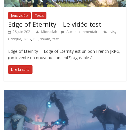
Jeux vidéo
Tests
Edge of Eternity – Le vidéo test
,
26 juin 2021
Midnailah
Aucun commentaire
avis
,
,
,
,
Critique
JRPG
PC
steam
test
Edge of Eternity Edge of Eternity est un bon French JRPG,
(on invente un nouveau concept?) agréable à
Lire la suite