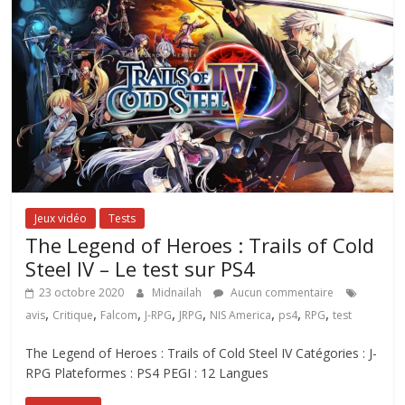
Jeux vidéo
Tests
The Legend of Heroes : Trails of Cold
Steel IV – Le test sur PS4
23 octobre 2020
Midnailah
Aucun commentaire
,
,
,
,
,
,
,
,
avis
Critique
Falcom
J-RPG
JRPG
NIS America
ps4
RPG
test
The Legend of Heroes : Trails of Cold Steel IV Catégories : J-
RPG Plateformes : PS4 PEGI : 12 Langues