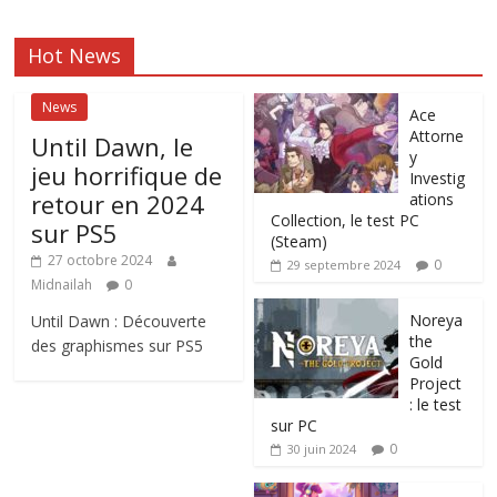
Hot News
News
Ace
Attorne
Until Dawn, le
y
jeu horrifique de
Investig
retour en 2024
ations
Collection, le test PC
sur PS5
(Steam)
27 octobre 2024
0
29 septembre 2024
Midnailah
0
Noreya
Until Dawn : Découverte
the
des graphismes sur PS5
Gold
Project
: le test
sur PC
0
30 juin 2024