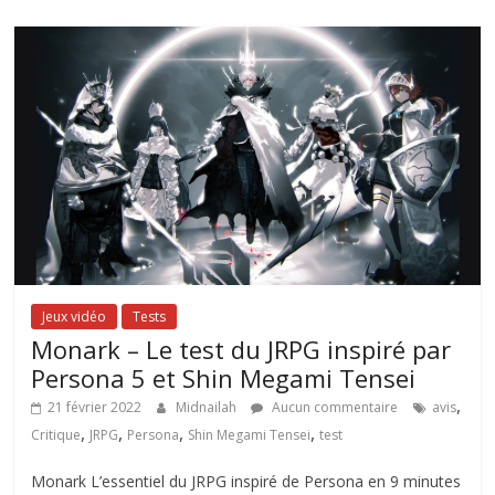
Jeux vidéo
Tests
Monark – Le test du JRPG inspiré par
Persona 5 et Shin Megami Tensei
,
21 février 2022
Midnailah
Aucun commentaire
avis
,
,
,
,
Critique
JRPG
Persona
Shin Megami Tensei
test
Monark L’essentiel du JRPG inspiré de Persona en 9 minutes