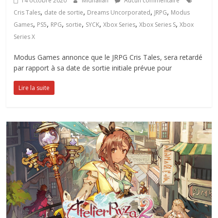
14 octobre 2020
Midnailah
Aucun commentaire
,
,
,
,
Cris Tales
date de sortie
Dreams Uncorporated
JRPG
Modus
,
,
,
,
,
,
,
Games
PS5
RPG
sortie
SYCK
Xbox Series
Xbox Series S
Xbox
Series X
Modus Games annonce que le JRPG Cris Tales, sera retardé
par rapport à sa date de sortie initiale prévue pour
Lire la suite