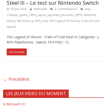
Steel III – Le test sur Nintendo Switch
,
26 juin 2020
Midnailah
2 Commentaires
avis
,
,
,
,
,
,
,
Critique
game
J-RPG
Japon
japonais
Jeu vidéo
JRPG
Nintendo
,
,
,
,
Switch
NIS America
RPG
test
The Legend of Heroes: Trails of Cold
Steel III
The Legend of Heroes : Trails of Cold Steel III Catégories : J-
RPG Plateformes : Switch, PS4 PEGI : 12
Lire la suite
← Précédent
LES JEUX VIDEO DU MOMENT
A découvrir ICI