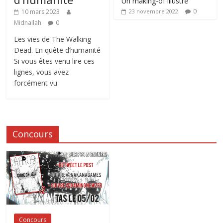
Un making-of illustré
0
10 mars 2023
23 novembre 2022
Midnailah
0
Les vies de The Walking
Dead. En quête d’humanité
Si vous êtes venu lire ces
lignes, vous avez
forcément vu
Concours
Concours