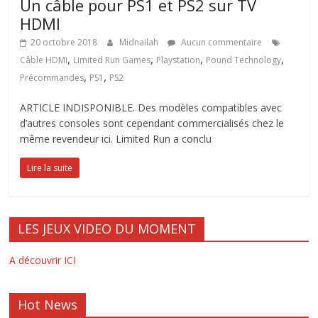
Un câble pour PS1 et PS2 sur TV
HDMI
20 octobre 2018
Midnailah
Aucun commentaire
,
,
,
,
Câble HDMI
Limited Run Games
Playstation
Pound Technology
,
,
Précommandes
PS1
PS2
ARTICLE INDISPONIBLE. Des modèles compatibles avec
d’autres consoles sont cependant commercialisés chez le
même revendeur ici. Limited Run a conclu
Lire la suite
LES JEUX VIDEO DU MOMENT
A découvrir ICI
Hot News