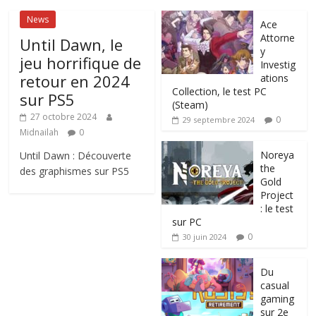
News
Ace
Attorne
Until Dawn, le
y
jeu horrifique de
Investig
retour en 2024
ations
Collection, le test PC
sur PS5
(Steam)
27 octobre 2024
0
29 septembre 2024
Midnailah
0
Noreya
Until Dawn : Découverte
the
des graphismes sur PS5
Gold
Project
: le test
sur PC
0
30 juin 2024
Du
casual
gaming
sur 2e