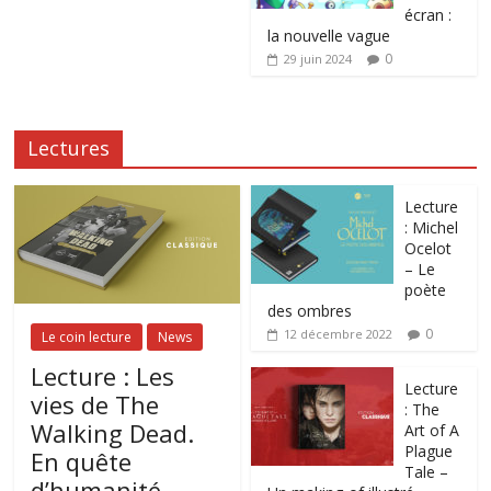
écran :
la nouvelle vague
0
29 juin 2024
Lectures
Lecture
: Michel
Ocelot
– Le
poète
des ombres
0
12 décembre 2022
Le coin lecture
News
Lecture : Les
Lecture
vies de The
: The
Walking Dead.
Art of A
Plague
En quête
Tale –
d’humanité