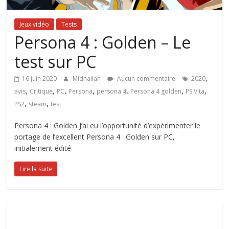
Jeux vidéo
Tests
Persona 4 : Golden – Le
test sur PC
,
16 juin 2020
Midnailah
Aucun commentaire
2020
,
,
,
,
,
,
,
avis
Critique
PC
Persona
persona 4
Persona 4 golden
PS Vita
,
,
PS2
steam
test
Persona 4 : Golden J’ai eu l’opportunité d’expérimenter le
portage de l’excellent Persona 4 : Golden sur PC,
initialement édité
Lire la suite