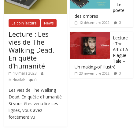
– Le
poète
des ombres
0
12 décembre 2022
Le coin lecture
News
Lecture : Les
Lecture
vies de The
: The
Walking Dead.
Art of A
Plague
En quête
Tale –
d’humanité
Un making-of illustré
0
10 mars 2023
23 novembre 2022
Midnailah
0
Les vies de The Walking
Dead. En quête d’humanité
Si vous êtes venu lire ces
lignes, vous avez
forcément vu