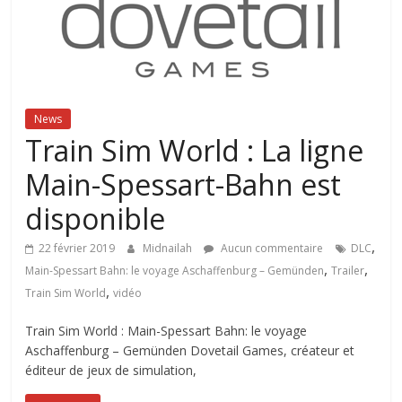
News
Train Sim World : La ligne
Main-Spessart-Bahn est
disponible
,
22 février 2019
Midnailah
Aucun commentaire
DLC
,
,
Main-Spessart Bahn: le voyage Aschaffenburg – Gemünden
Trailer
,
Train Sim World
vidéo
Train Sim World : Main-Spessart Bahn: le voyage
Aschaffenburg – Gemünden Dovetail Games, créateur et
éditeur de jeux de simulation,