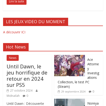
Lire la suite
LES JEUX VIDEO DU MOMENT
A découvrir ICI
Hot News
News
Ace
Attorne
Until Dawn, le
y
jeu horrifique de
Investig
retour en 2024
ations
Collection, le test PC
sur PS5
(Steam)
27 octobre 2024
0
29 septembre 2024
Midnailah
0
Noreya
Until Dawn : Découverte