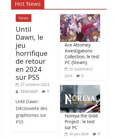
Hot News
News
Until
Dawn, le
jeu
Ace Attorney
Investigations
horrifique
Collection, le test
de retour
PC (Steam)
en 2024
29 septembre
sur PS5
0
2024
27 octobre 2024
Midnailah
0
Until Dawn :
Découverte des
graphismes sur
Noreya the Gold
Project : le test
PS5
sur PC
0
30 juin 2024