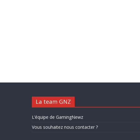
La team GNZ
L’équipe de GamingNewz
Vous souhaitez nous contacter ?