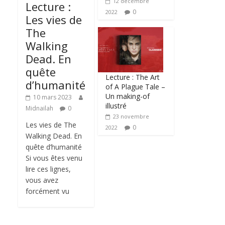
12 décembre
Lecture :
0
2022
Les vies de
The
Walking
Dead. En
quête
Lecture : The Art
d’humanité
of A Plague Tale –
Un making-of
10 mars 2023
illustré
Midnailah
0
23 novembre
Les vies de The
0
2022
Walking Dead. En
quête d’humanité
Si vous êtes venu
lire ces lignes,
vous avez
forcément vu