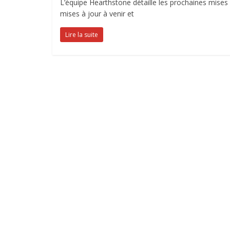
L’équipe Hearthstone détaille les prochaines mise
mises à jour à venir et
Lire la suite