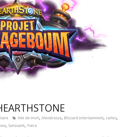
e HEARTHSTONE
,
,
,
,
aire
Aile de mort
Alexstrasza
Blizzard entertainment
cartes
,
,
xia
Sanssaint
Ysera