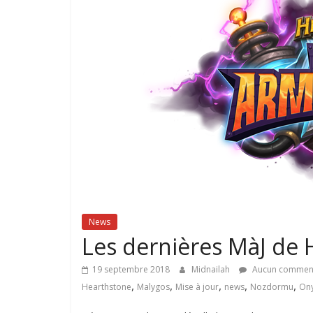
News
Les dernières MàJ d
19 septembre 2018
Midnailah
Aucun comment
,
,
,
,
,
Hearthstone
Malygos
Mise à jour
news
Nozdormu
Ony