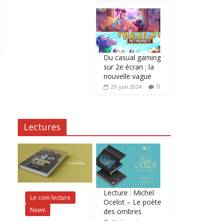
Du casual gaming
sur 2e écran : la
nouvelle vague
0
29 juin 2024
Lectures
Lecture : Michel
Le coin lecture
Ocelot – Le poète
News
des ombres