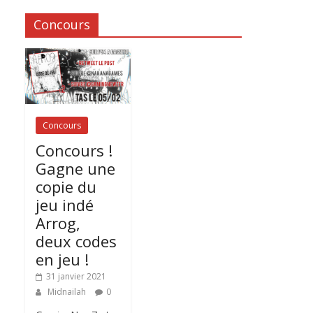
Concours
Concours
Concours !
Gagne une
copie du
jeu indé
Arrog,
deux codes
en jeu !
31 janvier 2021
Midnailah
0