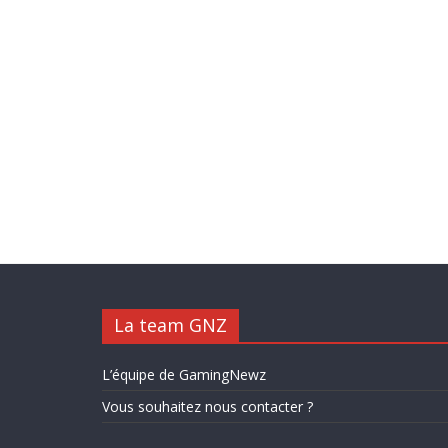
La team GNZ
L’équipe de GamingNewz
Vous souhaitez nous contacter ?