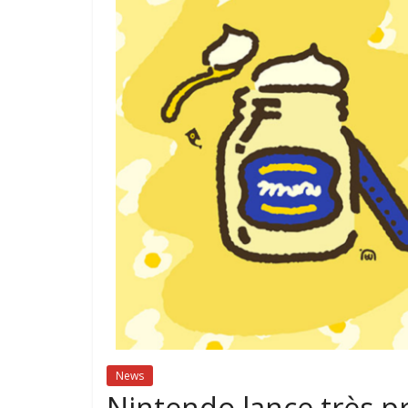
News
Nintendo lance très 