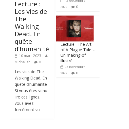
12 décembre
Lecture :
0
2022
Les vies de
The
Walking
Dead. En
quête
Lecture : The Art
d’humanité
of A Plague Tale –
Un making-of
10 mars 2023
illustré
Midnailah
0
23 novembre
Les vies de The
0
2022
Walking Dead. En
quête d’humanité
Si vous êtes venu
lire ces lignes,
vous avez
forcément vu