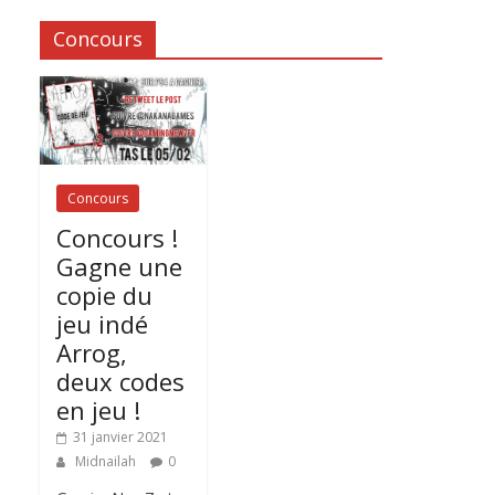
Concours
Concours
Concours !
Gagne une
copie du
jeu indé
Arrog,
deux codes
en jeu !
31 janvier 2021
Midnailah
0