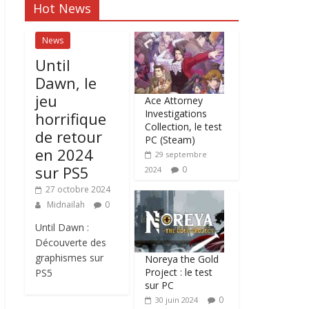
Hot News
News
Until
Dawn, le
jeu
Ace Attorney
Investigations
horrifique
Collection, le test
de retour
PC (Steam)
en 2024
29 septembre
sur PS5
0
2024
27 octobre 2024
Midnailah
0
Until Dawn :
Découverte des
graphismes sur
Noreya the Gold
Project : le test
PS5
sur PC
0
30 juin 2024