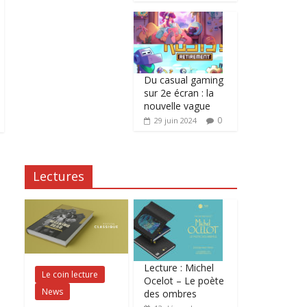
Du casual gaming
sur 2e écran : la
nouvelle vague
0
29 juin 2024
Lectures
Lecture : Michel
Le coin lecture
Ocelot – Le poète
News
des ombres