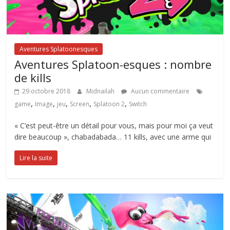
Aventures Splatoonesques
Aventures Splatoon-esques : nombre
de kills
29 octobre 2018
Midnailah
Aucun commentaire
,
,
,
,
,
game
Image
jeu
Screen
Splatoon 2
Switch
« C’est peut-être un détail pour vous, mais pour moi ça veut
dire beaucoup », chabadabada… 11 kills, avec une arme qui
Lire la suite