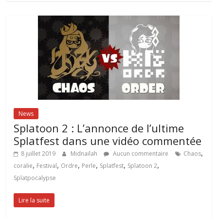
News
Splatoon 2 : L’annonce de l’ultime
Splatfest dans une vidéo commentée
,
8 juillet 2019
Midnailah
Aucun commentaire
Chaos
,
,
,
,
,
,
coralie
Festival
Ordre
Perle
Splatfest
Splatoon 2
Splatpocalypse
Lire la suite