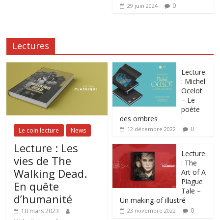
0
29 juin 2024
Lectures
Lecture
: Michel
Ocelot
– Le
poète
des ombres
0
12 décembre 2022
Le coin lecture
News
Lecture : Les
Lecture
vies de The
: The
Walking Dead.
Art of A
Plague
En quête
Tale –
d’humanité
Un making-of illustré
0
10 mars 2023
23 novembre 2022