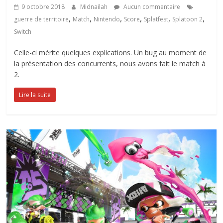
9 octobre 2018
Midnailah
Aucun commentaire
,
,
,
,
,
,
guerre de territoire
Match
Nintendo
Score
Splatfest
Splatoon 2
Switch
Celle-ci mérite quelques explications. Un bug au moment de
la présentation des concurrents, nous avons fait le match à
2.
Lire la suite