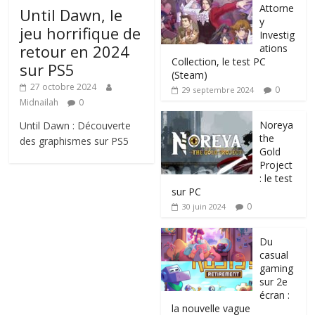
Attorne
Until Dawn, le
y
jeu horrifique de
Investig
retour en 2024
ations
Collection, le test PC
sur PS5
(Steam)
27 octobre 2024
0
29 septembre 2024
Midnailah
0
Noreya
Until Dawn : Découverte
the
des graphismes sur PS5
Gold
Project
: le test
sur PC
0
30 juin 2024
Du
casual
gaming
sur 2e
écran :
la nouvelle vague