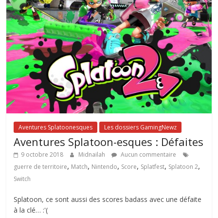
Aventures Splatoonesques
Les dossiers GamingNewz
Aventures Splatoon-esques : Défaites
9 octobre 2018
Midnailah
Aucun commentaire
,
,
,
,
,
,
guerre de territoire
Match
Nintendo
Score
Splatfest
Splatoon 2
Switch
Splatoon, ce sont aussi des scores badass avec une défaite
à la clé… :'(