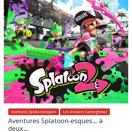
Aventures Splatoonesques
Les dossiers GamingNewz
Aventures Splatoon-esques… à
deux…