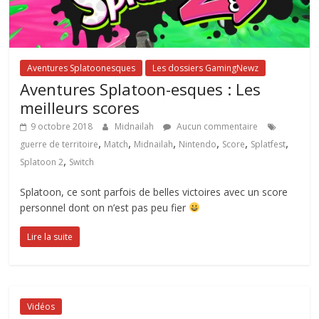
Aventures Splatoonesques
Les dossiers GamingNewz
Aventures Splatoon-esques : Les
meilleurs scores
9 octobre 2018
Midnailah
Aucun commentaire
,
,
,
,
,
,
guerre de territoire
Match
Midnailah
Nintendo
Score
Splatfest
,
Splatoon 2
Switch
Splatoon, ce sont parfois de belles victoires avec un score
personnel dont on n’est pas peu fier
Lire la suite
Vidéos