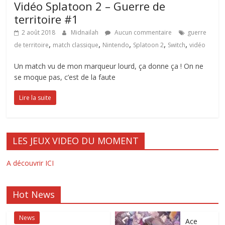
Vidéo Splatoon 2 – Guerre de
territoire #1
2 août 2018
Midnailah
Aucun commentaire
guerre
,
,
,
,
,
de territoire
match classique
Nintendo
Splatoon 2
Switch
vidéo
Un match vu de mon marqueur lourd, ça donne ça ! On ne
se moque pas, c’est de la faute
Lire la suite
LES JEUX VIDEO DU MOMENT
A découvrir ICI
Hot News
News
Ace