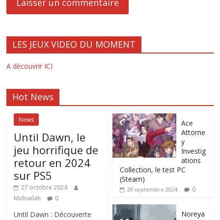
LES JEUX VIDEO DU MOMENT
A découvrir ICI
Hot News
News
Ace
Attorne
Until Dawn, le
y
jeu horrifique de
Investig
retour en 2024
ations
Collection, le test PC
sur PS5
(Steam)
27 octobre 2024
0
29 septembre 2024
Midnailah
0
Noreya
Until Dawn : Découverte