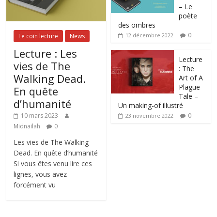
– Le
poète
des ombres
0
12 décembre 2022
Le coin lecture
News
Lecture : Les
Lecture
vies de The
: The
Walking Dead.
Art of A
Plague
En quête
Tale –
d’humanité
Un making-of illustré
0
10 mars 2023
23 novembre 2022
Midnailah
0
Les vies de The Walking
Dead. En quête d’humanité
Si vous êtes venu lire ces
lignes, vous avez
forcément vu