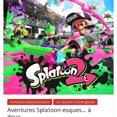
Aventures Splatoonesques
Les dossiers GamingNewz
Aventures Splatoon-esques… à
deux…