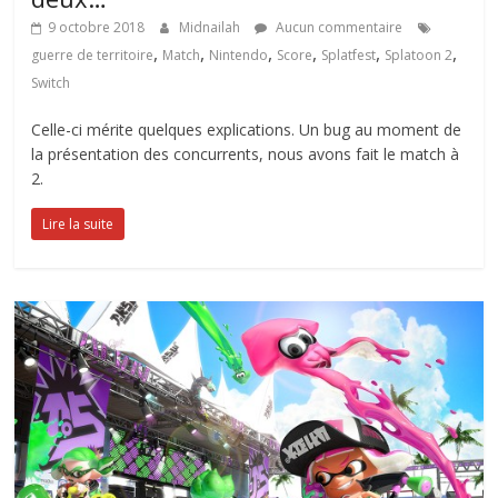
9 octobre 2018
Midnailah
Aucun commentaire
,
,
,
,
,
,
guerre de territoire
Match
Nintendo
Score
Splatfest
Splatoon 2
Switch
Celle-ci mérite quelques explications. Un bug au moment de
la présentation des concurrents, nous avons fait le match à
2.
Lire la suite