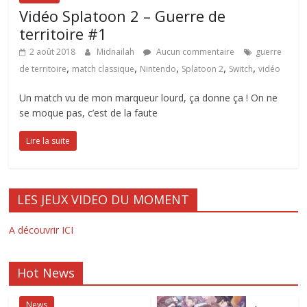
Vidéo Splatoon 2 – Guerre de
territoire #1
2 août 2018
Midnailah
Aucun commentaire
guerre
,
,
,
,
,
de territoire
match classique
Nintendo
Splatoon 2
Switch
vidéo
Un match vu de mon marqueur lourd, ça donne ça ! On ne
se moque pas, c’est de la faute
Lire la suite
LES JEUX VIDEO DU MOMENT
A découvrir ICI
Hot News
News