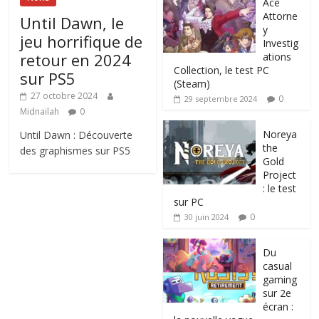
Ace
Attorne
Until Dawn, le
y
jeu horrifique de
Investig
retour en 2024
ations
Collection, le test PC
sur PS5
(Steam)
27 octobre 2024
0
29 septembre 2024
Midnailah
0
Noreya
Until Dawn : Découverte
the
des graphismes sur PS5
Gold
Project
: le test
sur PC
0
30 juin 2024
Du
casual
gaming
sur 2e
écran :