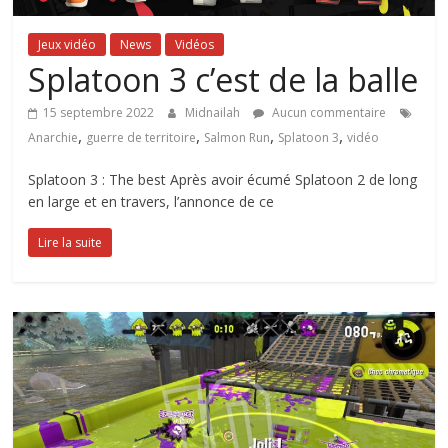
Jeux vidéo
News
Vidéos
Splatoon 3 c’est de la balle
15 septembre 2022
Midnailah
Aucun commentaire
,
,
,
,
Anarchie
guerre de territoire
Salmon Run
Splatoon 3
vidéo
Splatoon 3 : The best Après avoir écumé Splatoon 2 de long
en large et en travers, l’annonce de ce
Lire la suite