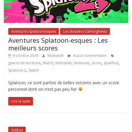
Aventures Splatoonesques
Les dossiers GamingNewz
Aventures Splatoon-esques : Les
meilleurs scores
9 octobre 2018
Midnailah
Aucun commentaire
,
,
,
,
,
,
guerre de territoire
Match
Midnailah
Nintendo
Score
Splatfest
,
Splatoon 2
Switch
Splatoon, ce sont parfois de belles victoires avec un score
personnel dont on n’est pas peu fier
Lire la suite
Vidéos