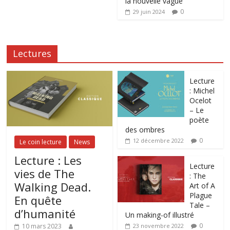
la nouvelle vague
0
29 juin 2024
Lectures
Lecture
: Michel
Ocelot
– Le
poète
des ombres
0
12 décembre 2022
Le coin lecture
News
Lecture : Les
Lecture
vies de The
: The
Walking Dead.
Art of A
Plague
En quête
Tale –
d’humanité
Un making-of illustré
0
10 mars 2023
23 novembre 2022