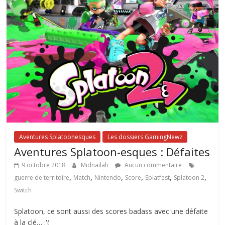
Aventures Splatoonesques
Les dossiers GamingNewz
Aventures Splatoon-esques : Défaites
9 octobre 2018
Midnailah
Aucun commentaire
,
,
,
,
,
,
guerre de territoire
Match
Nintendo
Score
Splatfest
Splatoon 2
Switch
Splatoon, ce sont aussi des scores badass avec une défaite
à la clé… :'(