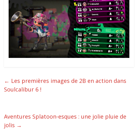
←
Les premières images de 2B en action dans
Soulcalibur 6 !
Aventures Splatoon-esques : une jolie pluie de
jolis
→