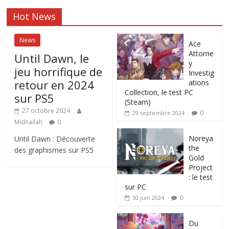
Hot News
News
Ace
Attorne
Until Dawn, le
y
jeu horrifique de
Investig
retour en 2024
ations
Collection, le test PC
sur PS5
(Steam)
27 octobre 2024
0
29 septembre 2024
Midnailah
0
Noreya
Until Dawn : Découverte
the
des graphismes sur PS5
Gold
Project
: le test
sur PC
0
30 juin 2024
Du