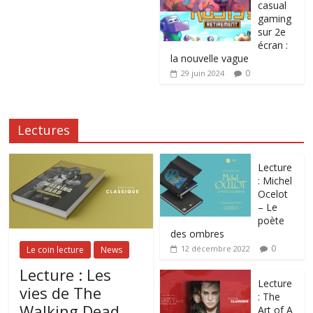
casual
gaming
sur 2e
écran :
la nouvelle vague
0
29 juin 2024
Lectures
Lecture
: Michel
Ocelot
– Le
poète
des ombres
0
12 décembre 2022
Le coin lecture
News
Lecture : Les
Lecture
vies de The
: The
Walking Dead.
Art of A