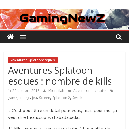
Passer
GamingNewZ
au
contenu
Tests
et
Actu
des
jeux
vidéo
Aventures Splatoonesques
Aventures Splatoon-
esques : nombre de kills
29 octobre 2018
Midnailah
Aucun commentaire
,
,
,
,
,
game
Image
jeu
Screen
Splatoon 2
Switch
« C’est peut-être un détail pour vous, mais pour moi ça
veut dire beaucoup », chabadabada…
11 kills, avec une arme qui sert plus à barbouiller de