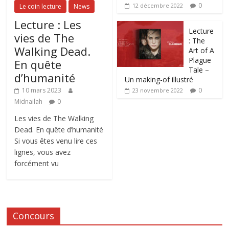
0
12 décembre 2022
Le coin lecture
News
Lecture : Les
Lecture
vies de The
: The
Walking Dead.
Art of A
Plague
En quête
Tale –
d’humanité
Un making-of illustré
0
10 mars 2023
23 novembre 2022
Midnailah
0
Les vies de The Walking
Dead. En quête d’humanité
Si vous êtes venu lire ces
lignes, vous avez
forcément vu
Concours