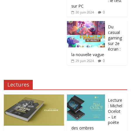
: le test
sur PC
0
30 juin 2024
Du
casual
gaming
sur 2e
écran :
la nouvelle vague
0
29 juin 2024
Lectures
Lecture
: Michel
Ocelot
– Le
poète
des ombres