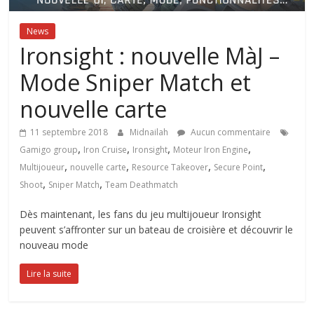
News
Ironsight : nouvelle MàJ –
Mode Sniper Match et
nouvelle carte
11 septembre 2018
Midnailah
Aucun commentaire
,
,
,
,
Gamigo group
Iron Cruise
Ironsight
Moteur Iron Engine
,
,
,
,
Multijoueur
nouvelle carte
Resource Takeover
Secure Point
,
,
Shoot
Sniper Match
Team Deathmatch
Dès maintenant, les fans du jeu multijoueur Ironsight
peuvent s’affronter sur un bateau de croisière et découvrir le
nouveau mode
Lire la suite