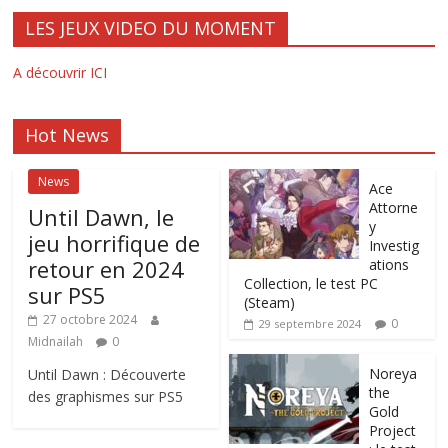
LES JEUX VIDEO DU MOMENT
A découvrir ICI
Hot News
News
Ace
Attorne
Until Dawn, le
y
jeu horrifique de
Investig
retour en 2024
ations
Collection, le test PC
sur PS5
(Steam)
27 octobre 2024
0
29 septembre 2024
Midnailah
0
Noreya
Until Dawn : Découverte
the
des graphismes sur PS5
Gold
Project