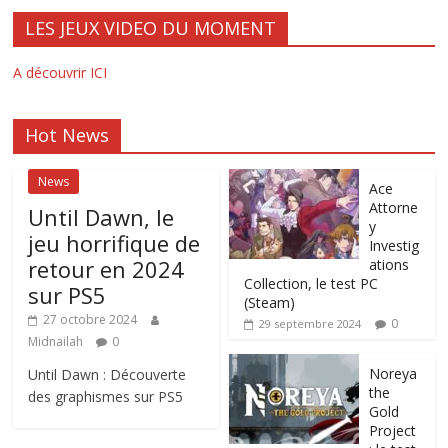
LES JEUX VIDEO DU MOMENT
A découvrir ICI
Hot News
News
Ace
Attorne
Until Dawn, le
y
jeu horrifique de
Investig
retour en 2024
ations
Collection, le test PC
sur PS5
(Steam)
27 octobre 2024
0
29 septembre 2024
Midnailah
0
Noreya
Until Dawn : Découverte
the
des graphismes sur PS5
Gold
Project