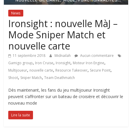
News
Ironsight : nouvelle MàJ –
Mode Sniper Match et
nouvelle carte
11 septembre 2018
Midnailah
Aucun commentaire
,
,
,
,
Gamigo group
Iron Cruise
Ironsight
Moteur Iron Engine
,
,
,
,
Multijoueur
nouvelle carte
Resource Takeover
Secure Point
,
,
Shoot
Sniper Match
Team Deathmatch
Dès maintenant, les fans du jeu multijoueur Ironsight
peuvent s’affronter sur un bateau de croisière et découvrir le
nouveau mode
Lire la suite