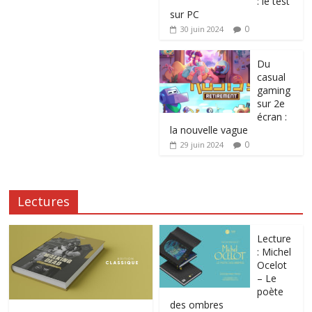
: le test
sur PC
0
30 juin 2024
Du
casual
gaming
sur 2e
écran :
la nouvelle vague
0
29 juin 2024
Lectures
Lecture
: Michel
Ocelot
– Le
poète
des ombres