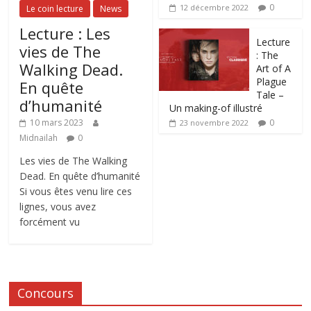
0
12 décembre 2022
Le coin lecture
News
Lecture : Les
Lecture
vies de The
: The
Walking Dead.
Art of A
Plague
En quête
Tale –
d’humanité
Un making-of illustré
0
10 mars 2023
23 novembre 2022
Midnailah
0
Les vies de The Walking
Dead. En quête d’humanité
Si vous êtes venu lire ces
lignes, vous avez
forcément vu
Concours