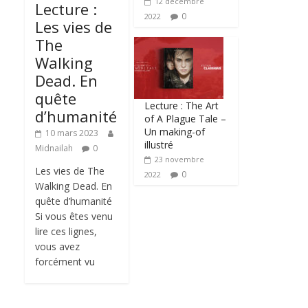
12 décembre
Lecture :
0
2022
Les vies de
The
Walking
Dead. En
quête
Lecture : The Art
d’humanité
of A Plague Tale –
Un making-of
10 mars 2023
illustré
Midnailah
0
23 novembre
Les vies de The
0
2022
Walking Dead. En
quête d’humanité
Si vous êtes venu
lire ces lignes,
vous avez
forcément vu