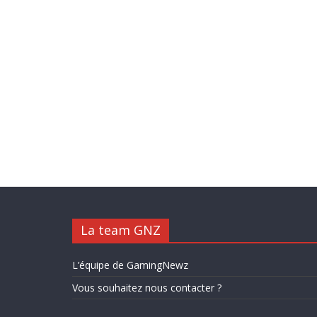
La team GNZ
L’équipe de GamingNewz
Vous souhaitez nous contacter ?