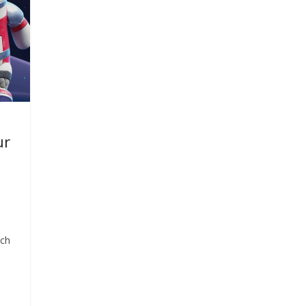
ur
tch