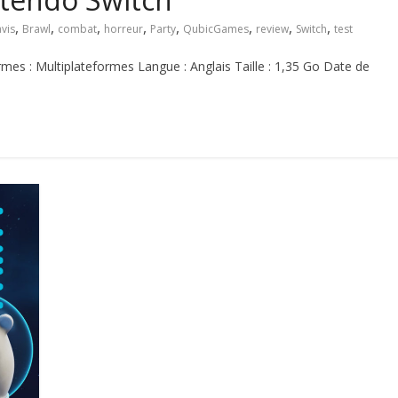
,
,
,
,
,
,
,
,
avis
Brawl
combat
horreur
Party
QubicGames
review
Switch
test
es : Multiplateformes Langue : Anglais Taille : 1,35 Go Date de