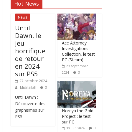
Hot News
News
Until
Dawn, le
jeu
Ace Attorney
Investigations
horrifique
Collection, le test
de retour
PC (Steam)
en 2024
29 septembre
sur PS5
0
2024
27 octobre 2024
Midnailah
0
Until Dawn :
Découverte des
graphismes sur
Noreya the Gold
Project : le test
PS5
sur PC
0
30 juin 2024