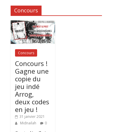
Concours
Concours
Concours !
Gagne une
copie du
jeu indé
Arrog,
deux codes
en jeu !
31 janvier 2021
Midnailah
0