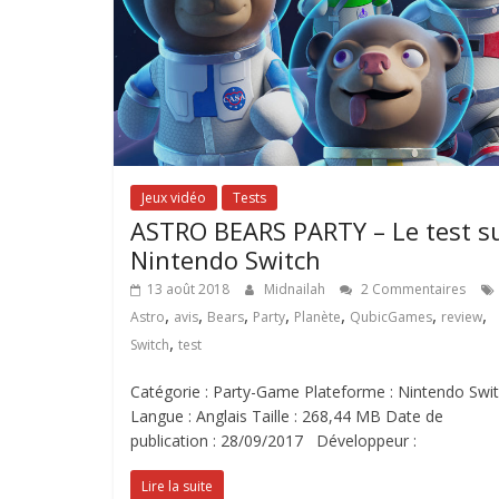
Jeux vidéo
Tests
ASTRO BEARS PARTY – Le test s
Nintendo Switch
13 août 2018
Midnailah
2 Commentaires
,
,
,
,
,
,
,
Astro
avis
Bears
Party
Planète
QubicGames
review
,
Switch
test
Catégorie : Party-Game Plateforme : Nintendo Swi
Langue : Anglais Taille : 268,44 MB Date de
publication : 28/09/2017 Développeur :
Lire la suite