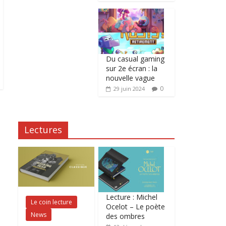
Du casual gaming
sur 2e écran : la
nouvelle vague
0
29 juin 2024
Lectures
Lecture : Michel
Le coin lecture
Ocelot – Le poète
News
des ombres