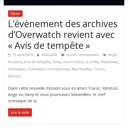
News
L’évènement des archives
d’Overwatch revient avec
« Avis de tempête »
,
10 avril 2019
Midnailah
Aucun commentaire
Ange
,
,
,
,
,
,
Archives
Avis de tempête
Genji
Insurrection
La Griffe
Maximilien
,
,
,
,
,
Omniaque
Overwatch
récompenses
Représailles
Tracer
Winston
Dans cette nouvelle mission vous incarnez Tracer, Winston,
Ange ou Genji et vous poursuivez Maximilien, le chef
omniaque de la
Lire la suite