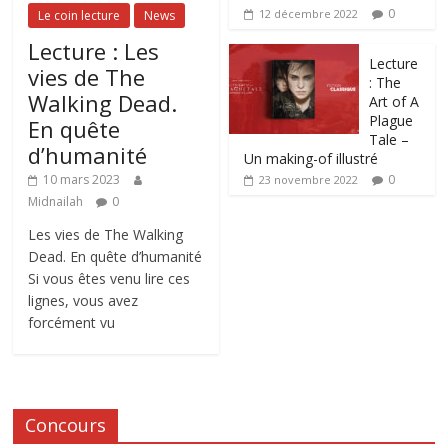
0
12 décembre 2022
Le coin lecture
News
Lecture : Les
Lecture
vies de The
: The
Walking Dead.
Art of A
Plague
En quête
Tale –
d’humanité
Un making-of illustré
0
10 mars 2023
23 novembre 2022
Midnailah
0
Les vies de The Walking
Dead. En quête d’humanité
Si vous êtes venu lire ces
lignes, vous avez
forcément vu
Concours