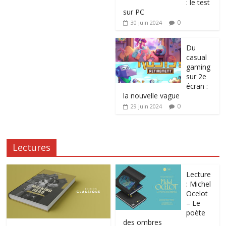
: le test
sur PC
0
30 juin 2024
Du
casual
gaming
sur 2e
écran :
la nouvelle vague
0
29 juin 2024
Lectures
Lecture
: Michel
Ocelot
– Le
poète
des ombres