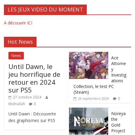
LES JEUX VIDEO DU MOMENT
A découvrir ICI
Hot News
News
Ace
Attorne
Until Dawn, le
y
jeu horrifique de
Investig
retour en 2024
ations
Collection, le test PC
sur PS5
(Steam)
27 octobre 2024
0
29 septembre 2024
Midnailah
0
Noreya
Until Dawn : Découverte
the
des graphismes sur PS5
Gold
Project