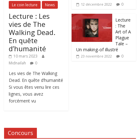
0
12 décembre 2022
Le coin lecture
News
Lecture : Les
Lecture
vies de The
: The
Walking Dead.
Art of A
Plague
En quête
Tale –
d’humanité
Un making-of illustré
0
10 mars 2023
23 novembre 2022
Midnailah
0
Les vies de The Walking
Dead. En quête d’humanité
Si vous êtes venu lire ces
lignes, vous avez
forcément vu
Concours