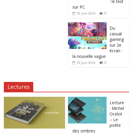
: le test
sur PC
0
30 juin 2024
Du
casual
gaming
sur 2e
écran :
la nouvelle vague
0
29 juin 2024
Lectures
Lecture
: Michel
Ocelot
– Le
poète
des ombres