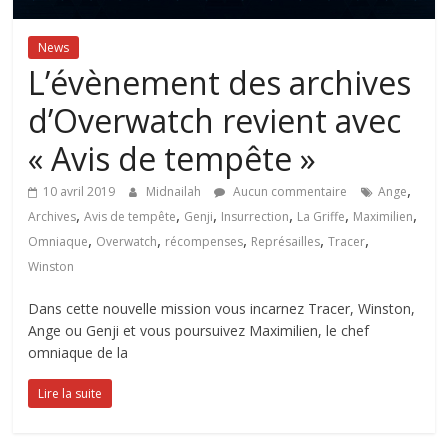
News
L’évènement des archives
d’Overwatch revient avec
« Avis de tempête »
,
10 avril 2019
Midnailah
Aucun commentaire
Ange
,
,
,
,
,
,
Archives
Avis de tempête
Genji
Insurrection
La Griffe
Maximilien
,
,
,
,
,
Omniaque
Overwatch
récompenses
Représailles
Tracer
Winston
Dans cette nouvelle mission vous incarnez Tracer, Winston,
Ange ou Genji et vous poursuivez Maximilien, le chef
omniaque de la
Lire la suite