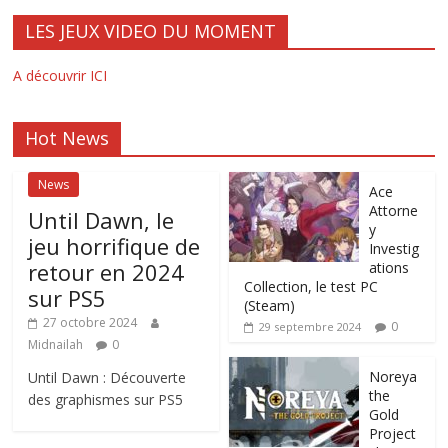
LES JEUX VIDEO DU MOMENT
A découvrir ICI
Hot News
News
Ace
Attorne
Until Dawn, le
y
jeu horrifique de
Investig
retour en 2024
ations
Collection, le test PC
sur PS5
(Steam)
27 octobre 2024
0
29 septembre 2024
Midnailah
0
Noreya
Until Dawn : Découverte
the
des graphismes sur PS5
Gold
Project