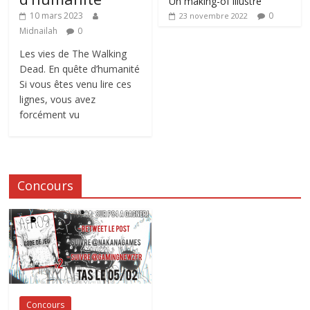
Un making-of illustré
0
10 mars 2023
23 novembre 2022
Midnailah
0
Les vies de The Walking
Dead. En quête d’humanité
Si vous êtes venu lire ces
lignes, vous avez
forcément vu
Concours
Concours