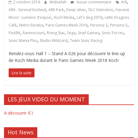
,
2 octobre 2018
Midnailah
Aucun commentaire
Ark
,
,
,
,
ARK : Survival Evolved
ARK Park
Deep silver
DLC Extinction
Harvest
,
,
,
Moon : Lumière d'espoir
Koch Media
Let's Sing 2019
Little Dragons
,
,
,
,
,
Café
Metro Exodus
Paris Games Week 2018
Persona 3
Persona 5
,
,
,
,
,
,
PixARK
Ravenscourt
Rising Star
Sega
Snail Games
Sonic Forces
,
,
Sonic Mania Plus
Studio Wildcard
Team Sonic Racing
Rendez-vous Hall 1 – Stand A 026 pour découvrir le line-up
de Koch Media durant le Paris Games Week 2018 Koch
Lire la suite
LES JEUX VIDEO DU MOMENT
A découvrir ICI
Hot News