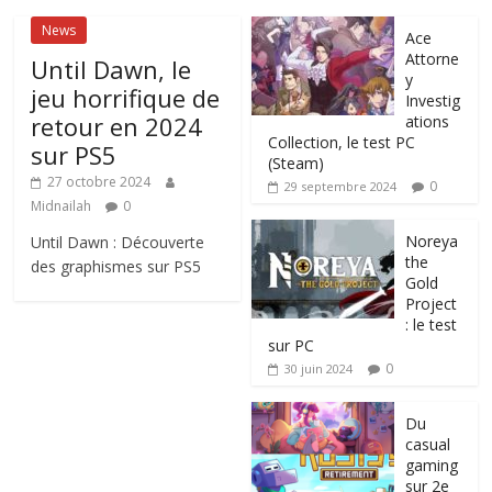
News
Ace
Attorne
Until Dawn, le
y
jeu horrifique de
Investig
retour en 2024
ations
Collection, le test PC
sur PS5
(Steam)
27 octobre 2024
0
29 septembre 2024
Midnailah
0
Noreya
Until Dawn : Découverte
the
des graphismes sur PS5
Gold
Project
: le test
sur PC
0
30 juin 2024
Du
casual
gaming
sur 2e