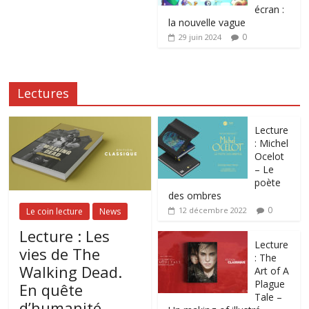
écran :
la nouvelle vague
0
29 juin 2024
Lectures
Lecture
: Michel
Ocelot
– Le
poète
des ombres
0
12 décembre 2022
Le coin lecture
News
Lecture : Les
Lecture
vies de The
: The
Walking Dead.
Art of A
Plague
En quête
Tale –
d’humanité