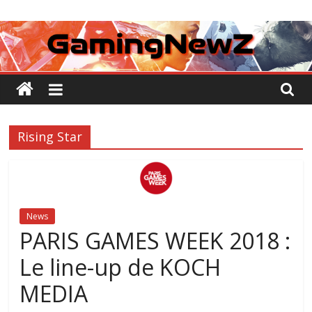
Passer
GamingNewZ
au
contenu
Tests
et
Actu
des
jeux
Rising Star
vidéo
News
PARIS GAMES WEEK 2018 :
Le line-up de KOCH
MEDIA