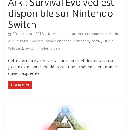
Ark : Survival Evolved est
disponible sur Nintendo
Switch
30 novembre 2018
Midnailah
Aucun commentaire
,
,
,
,
ARK : Survival Evolved
bande annonce
Nintendo
sortie
Studio
,
,
,
Wildcard
Switch
Trailer
vidéo
Cette aventure axée sur la survie permet désormais aux
joueurs sur Switch de découvrir une expérience en monde
ouvert appréciée
Lire la suite