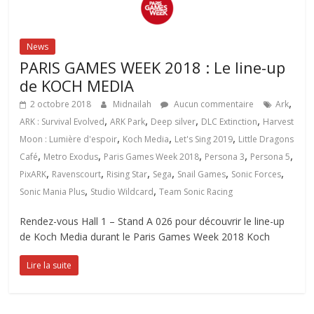
News
PARIS GAMES WEEK 2018 : Le line-up
de KOCH MEDIA
,
2 octobre 2018
Midnailah
Aucun commentaire
Ark
,
,
,
,
ARK : Survival Evolved
ARK Park
Deep silver
DLC Extinction
Harvest
,
,
,
Moon : Lumière d'espoir
Koch Media
Let's Sing 2019
Little Dragons
,
,
,
,
,
Café
Metro Exodus
Paris Games Week 2018
Persona 3
Persona 5
,
,
,
,
,
,
PixARK
Ravenscourt
Rising Star
Sega
Snail Games
Sonic Forces
,
,
Sonic Mania Plus
Studio Wildcard
Team Sonic Racing
Rendez-vous Hall 1 – Stand A 026 pour découvrir le line-up
de Koch Media durant le Paris Games Week 2018 Koch
Lire la suite