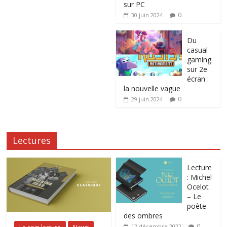
sur PC
0
30 juin 2024
Du
casual
gaming
sur 2e
écran :
la nouvelle vague
0
29 juin 2024
Lectures
Lecture
: Michel
Ocelot
– Le
poète
des ombres
0
12 décembre 2022