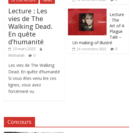
Le coin lecture
News
Lecture : Les
Lecture
vies de The
: The
Walking Dead.
Art of A
Plague
En quête
Tale –
d’humanité
Un making-of illustré
0
10 mars 2023
23 novembre 2022
Midnailah
0
Les vies de The Walking
Dead. En quête d’humanité
Si vous êtes venu lire ces
lignes, vous avez
forcément vu
Concours