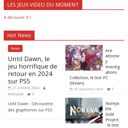
LES JEUX VIDEO DU MOMENT
A découvrir ICI
Hot News
News
Ace
Attorne
Until Dawn, le
y
jeu horrifique de
Investig
retour en 2024
ations
Collection, le test PC
sur PS5
(Steam)
27 octobre 2024
0
29 septembre 2024
Midnailah
0
Noreya
Until Dawn : Découverte
the
des graphismes sur PS5
Gold
Project
: le test