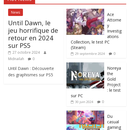
News
Ace
Attorne
Until Dawn, le
y
jeu horrifique de
Investig
retour en 2024
ations
Collection, le test PC
sur PS5
(Steam)
27 octobre 2024
0
29 septembre 2024
Midnailah
0
Noreya
Until Dawn : Découverte
the
des graphismes sur PS5
Gold
Project
: le test
sur PC
0
30 juin 2024
Du
casual
gaming