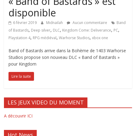
« Band of Bastards » est
disponible
6 février 2019
Midnailah
Aucun commentaire
Band
,
,
,
,
,
of Bastards
Deep silver
DLC
Kingdom Come: Deliverance
PC
,
,
,
Playstation 4
RPG médiéval
Warhorse Studios
xbox one
Band of Bastards arrive dans la Bohème de 1403 Warhorse
Studios propose son nouveau DLC « Band of Bastards »
pour Kingdom
Lire la suite
LES JEUX VIDEO DU MOMENT
A découvrir ICI
Hot News