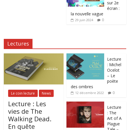
sur 2e
écran :
la nouvelle vague
0
29 juin 2024
Lectures
Lecture
: Michel
Ocelot
– Le
poète
des ombres
0
12 décembre 2022
Le coin lecture
News
Lecture : Les
Lecture
vies de The
: The
Walking Dead.
Art of A
Plague
En quête
Tale –