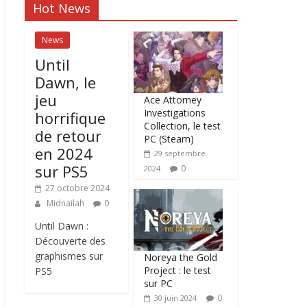
Hot News
News
Until
Dawn, le
jeu
Ace Attorney
Investigations
horrifique
Collection, le test
de retour
PC (Steam)
en 2024
29 septembre
sur PS5
0
2024
27 octobre 2024
Midnailah
0
Until Dawn :
Découverte des
graphismes sur
Noreya the Gold
Project : le test
PS5
sur PC
0
30 juin 2024