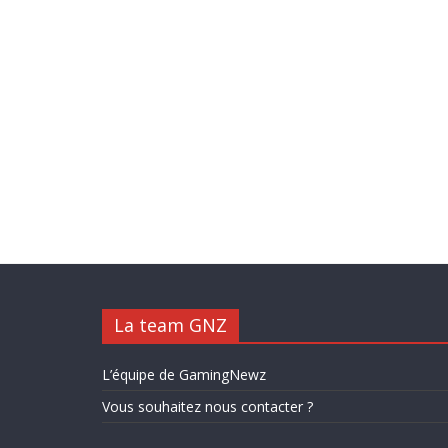
La team GNZ
L’équipe de GamingNewz
Vous souhaitez nous contacter ?