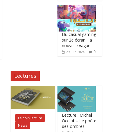
Du casual gaming
sur 2e écran : la
nouvelle vague
0
29 juin 2024
Lectures
Lecture : Michel
Le coin lecture
Ocelot – Le poète
News
des ombres