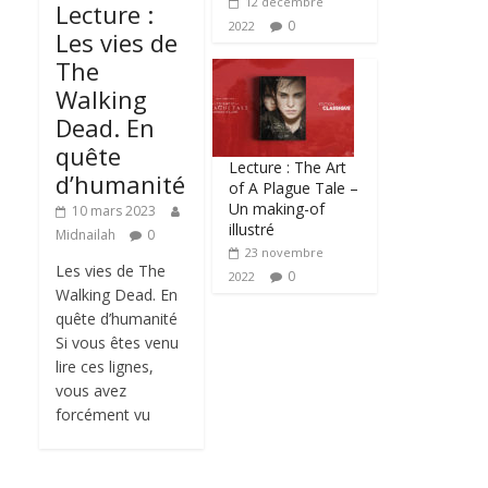
12 décembre
Lecture :
0
2022
Les vies de
The
Walking
Dead. En
quête
Lecture : The Art
d’humanité
of A Plague Tale –
Un making-of
10 mars 2023
illustré
Midnailah
0
23 novembre
Les vies de The
0
2022
Walking Dead. En
quête d’humanité
Si vous êtes venu
lire ces lignes,
vous avez
forcément vu