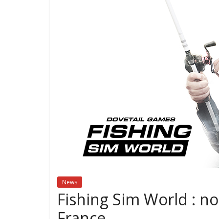
News
Fishing Sim World : n
France