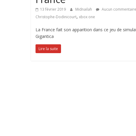
13 février 2019
Midnailah
Aucun commentair
,
Christophe-Dodinicourt
xbox one
La France fait son apparition dans ce jeu de simul
Gigantica
Lire la suite