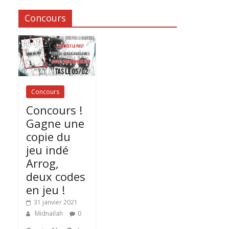
Concours
Concours
Concours !
Gagne une
copie du
jeu indé
Arrog,
deux codes
en jeu !
31 janvier 2021
Midnailah
0