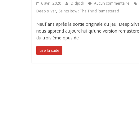
6 avril 2020
Didjock
Aucun commentaire
,
Deep silver
Saints Row : The Third Remastered
Neuf ans après la sortie originale du jeu, Deep Silv
nous apprend aujourd’hui qu’une version remaster
du troisième opus de
Lire la suite