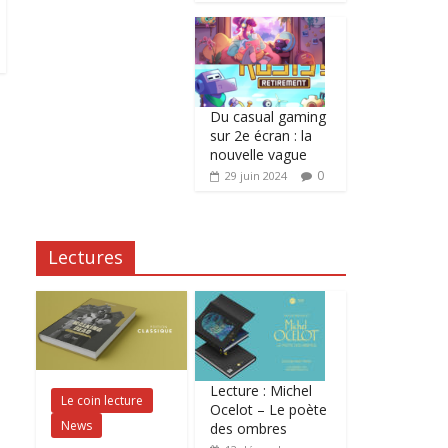
Du casual gaming
sur 2e écran : la
nouvelle vague
0
29 juin 2024
Lectures
Lecture : Michel
Le coin lecture
Ocelot – Le poète
News
des ombres