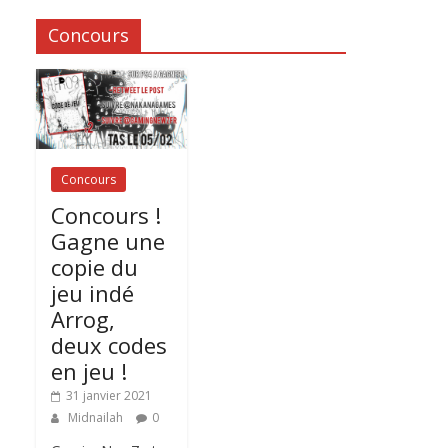
Concours
Concours
Concours !
Gagne une
copie du
jeu indé
Arrog,
deux codes
en jeu !
31 janvier 2021
Midnailah
0