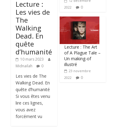
12 décembre
Lecture :
0
2022
Les vies de
The
Walking
Dead. En
quête
Lecture : The Art
d’humanité
of A Plague Tale –
Un making-of
10 mars 2023
illustré
Midnailah
0
23 novembre
Les vies de The
0
2022
Walking Dead. En
quête d’humanité
Si vous êtes venu
lire ces lignes,
vous avez
forcément vu