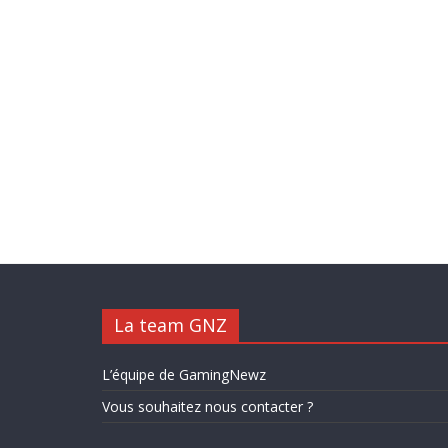
La team GNZ
L’équipe de GamingNewz
Vous souhaitez nous contacter ?