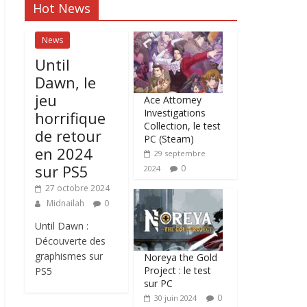
Hot News
News
Until
Dawn, le
jeu
Ace Attorney
Investigations
horrifique
Collection, le test
de retour
PC (Steam)
en 2024
29 septembre
sur PS5
0
2024
27 octobre 2024
Midnailah
0
Until Dawn :
Découverte des
graphismes sur
Noreya the Gold
Project : le test
PS5
sur PC
0
30 juin 2024