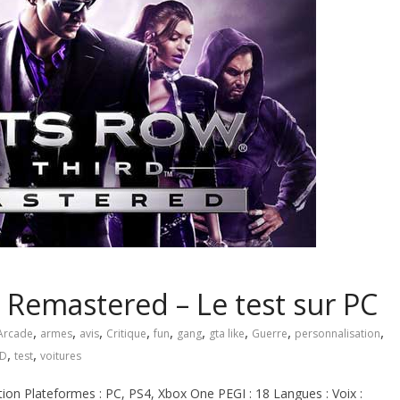
d Remastered – Le test sur PC
,
,
,
,
,
,
,
,
,
Arcade
armes
avis
Critique
fun
gang
gta like
Guerre
personnalisation
,
,
RD
test
voitures
ion Plateformes : PC, PS4, Xbox One PEGI : 18 Langues : Voix :