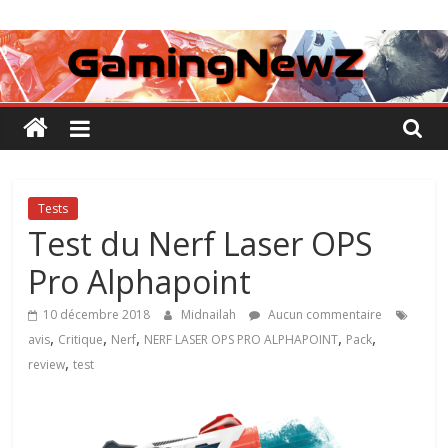
Passer
GamingNewZ
au
contenu
Tests
et
Actu
des
jeux
vidéo
Tests
Test du Nerf Laser OPS
Pro Alphapoint
10 décembre 2018
Midnailah
Aucun commentaire
,
,
,
,
,
avis
Critique
Nerf
NERF LASER OPS PRO ALPHAPOINT
Pack
,
review
test