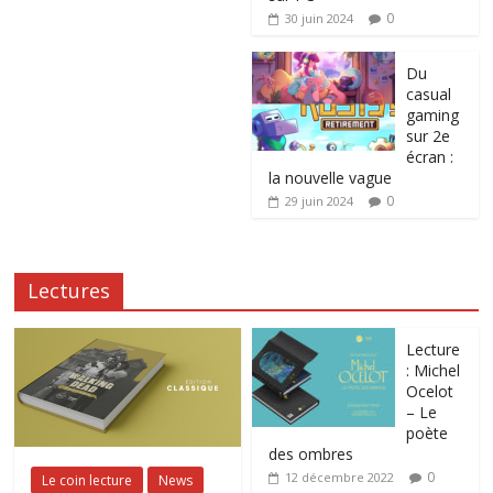
0
30 juin 2024
Du
casual
gaming
sur 2e
écran :
la nouvelle vague
0
29 juin 2024
Lectures
Lecture
: Michel
Ocelot
– Le
poète
des ombres
0
12 décembre 2022
Le coin lecture
News