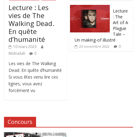
Lecture : Les
Lecture
vies de The
: The
Walking Dead.
Art of A
Plague
En quête
Tale –
d’humanité
Un making-of illustré
0
10 mars 2023
23 novembre 2022
Midnailah
0
Les vies de The Walking
Dead. En quête d’humanité
Si vous êtes venu lire ces
lignes, vous avez
forcément vu
Concours