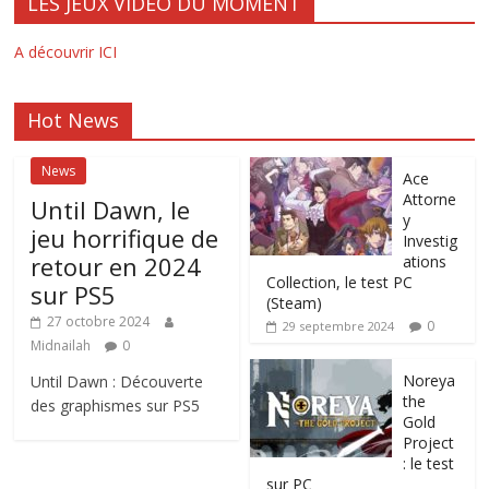
LES JEUX VIDEO DU MOMENT
A découvrir ICI
Hot News
News
Ace
Attorne
Until Dawn, le
y
jeu horrifique de
Investig
retour en 2024
ations
Collection, le test PC
sur PS5
(Steam)
27 octobre 2024
0
29 septembre 2024
Midnailah
0
Noreya
Until Dawn : Découverte
the
des graphismes sur PS5
Gold
Project
: le test
sur PC