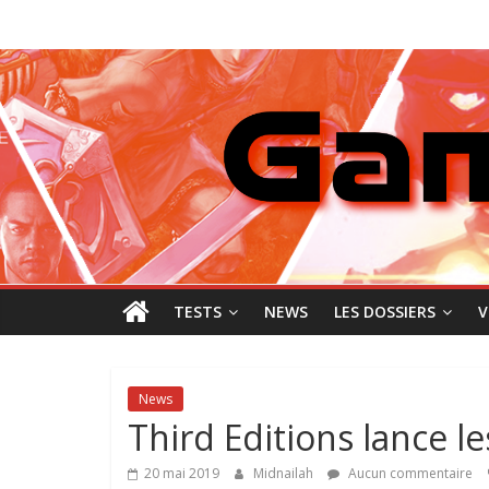
Passer
GamingNewZ
au
contenu
Tests
et
Actu
des
jeux
vidéo
TESTS
NEWS
LES DOSSIERS
V
News
Third Editions lance le
20 mai 2019
Midnailah
Aucun commentaire