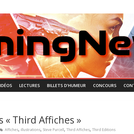
IDÉOS
LECTURES
BILLETS D’HUMEUR
CONCOURS
CON
s « Third Affiches »
,
,
,
,
Affiches
illustrations
Steve Purcell
Third Affiches
Third Editions