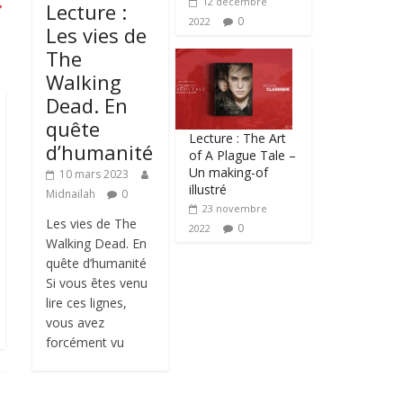
→
12 décembre
Lecture :
0
2022
Les vies de
The
Walking
Dead. En
quête
Lecture : The Art
d’humanité
of A Plague Tale –
Un making-of
10 mars 2023
illustré
Midnailah
0
23 novembre
Les vies de The
0
2022
Walking Dead. En
quête d’humanité
Si vous êtes venu
lire ces lignes,
vous avez
forcément vu