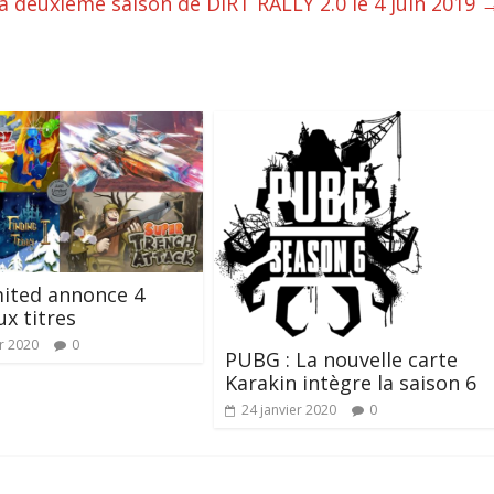
a deuxième saison de DiRT RALLY 2.0 le 4 juin 2019
mited annonce 4
x titres
er 2020
0
PUBG : La nouvelle carte
Karakin intègre la saison 6
24 janvier 2020
0