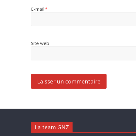
E-mail
*
Site web
La team GNZ