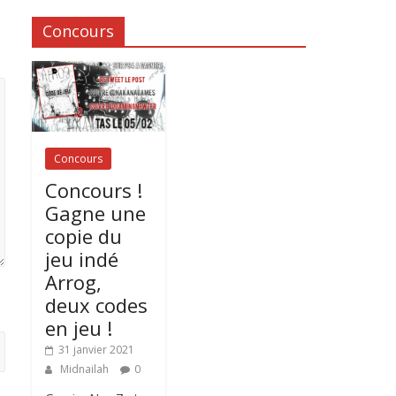
Concours
Concours
Concours !
Gagne une
copie du
jeu indé
Arrog,
deux codes
en jeu !
31 janvier 2021
Midnailah
0