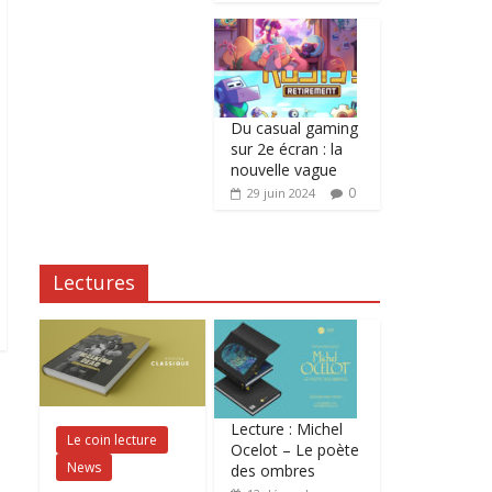
Du casual gaming
sur 2e écran : la
nouvelle vague
0
29 juin 2024
Lectures
Lecture : Michel
Le coin lecture
Ocelot – Le poète
News
des ombres