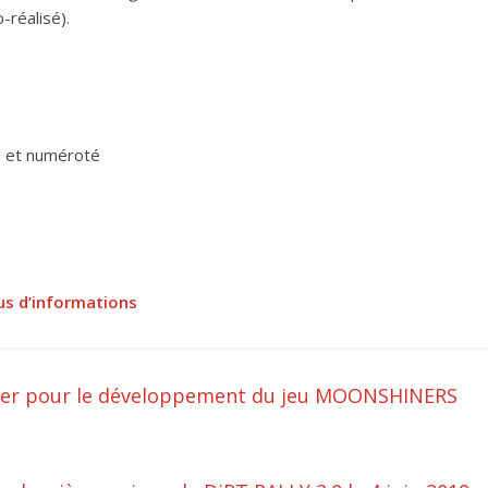
o-réalisé).
ll et numéroté
us d’informations
ater pour le développement du jeu MOONSHINERS