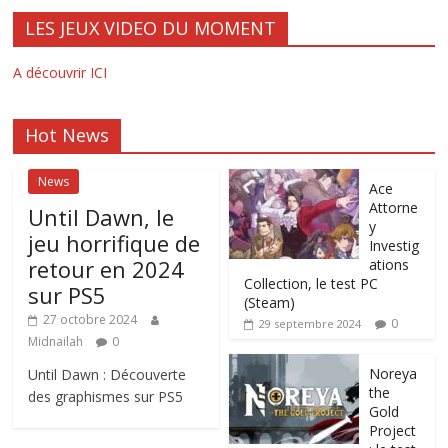
LES JEUX VIDEO DU MOMENT
A découvrir ICI
Hot News
News
Ace
Attorne
Until Dawn, le
y
jeu horrifique de
Investig
retour en 2024
ations
Collection, le test PC
sur PS5
(Steam)
27 octobre 2024
0
29 septembre 2024
Midnailah
0
Noreya
Until Dawn : Découverte
the
des graphismes sur PS5
Gold
Project