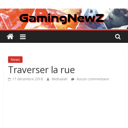
Passer
GamingNewZ
au
contenu
Tests
et
Actu
des
jeux
vidéo
News
Traverser la rue
17 décembre 2018
Midnailah
Aucun commentaire