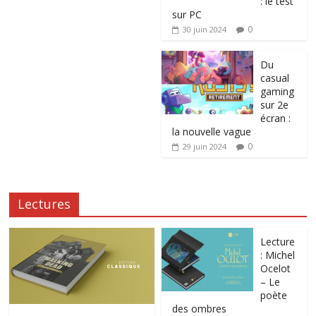
: le test
sur PC
0
30 juin 2024
Du
casual
gaming
sur 2e
écran :
la nouvelle vague
0
29 juin 2024
Lectures
Lecture
: Michel
Ocelot
– Le
poète
des ombres