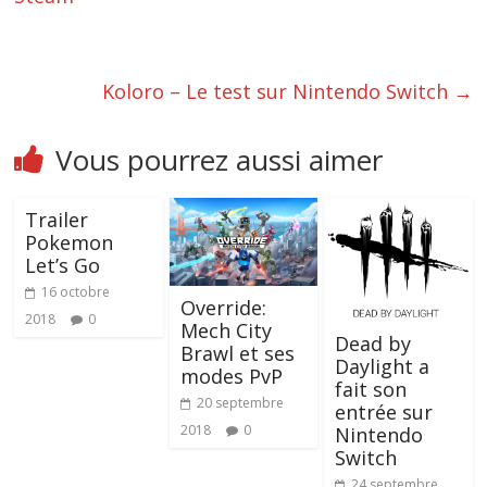
Koloro – Le test sur Nintendo Switch
→
Vous pourrez aussi aimer
Trailer
Pokemon
Let’s Go
16 octobre
Override:
2018
0
Mech City
Dead by
Brawl et ses
Daylight a
modes PvP
fait son
20 septembre
entrée sur
2018
0
Nintendo
Switch
24 septembre