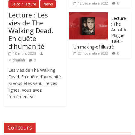
0
12 décembre 2022
Le coin lecture
News
Lecture : Les
Lecture
vies de The
: The
Walking Dead.
Art of A
Plague
En quête
Tale –
d’humanité
Un making-of illustré
0
10 mars 2023
23 novembre 2022
Midnailah
0
Les vies de The Walking
Dead. En quête d’humanité
Si vous êtes venu lire ces
lignes, vous avez
forcément vu
Concours