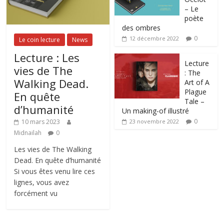
– Le
poète
des ombres
0
12 décembre 2022
Le coin lecture
News
Lecture : Les
Lecture
vies de The
: The
Walking Dead.
Art of A
Plague
En quête
Tale –
d’humanité
Un making-of illustré
0
10 mars 2023
23 novembre 2022
Midnailah
0
Les vies de The Walking
Dead. En quête d’humanité
Si vous êtes venu lire ces
lignes, vous avez
forcément vu