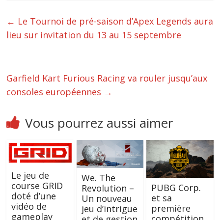
←
Le Tournoi de pré-saison d’Apex Legends aura
lieu sur invitation du 13 au 15 septembre
Garfield Kart Furious Racing va rouler jusqu’aux
consoles européennes
→
Vous pourrez aussi aimer
Le jeu de
We. The
course GRID
PUBG Corp.
Revolution –
doté d’une
et sa
Un nouveau
vidéo de
première
jeu d’intrigue
gameplay
compétition
et de gestion