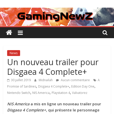
Passer
GamingNewZ
au
contenu
Tests
et
Actu
des
jeux
vidéo
News
Un nouveau trailer pour
Disgaea 4 Complete+
30 juillet 2019
Midnailah
Aucun commentaire
A
,
,
,
Promise of Sardines
Disgaea 4 Complete+
Edition Day One
,
,
,
Nintendo Switch
NIS America
Playstation 4
Valvatorez
NIS America
a mis en ligne un nouveau trailer pour
Disgaea 4 Complete+
, qui présente le personnage