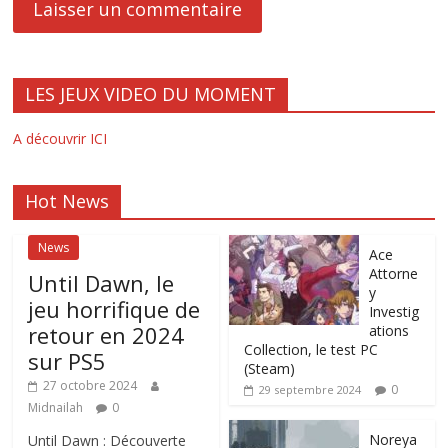
LES JEUX VIDEO DU MOMENT
A découvrir ICI
Hot News
News
Ace
Attorne
Until Dawn, le
y
jeu horrifique de
Investig
retour en 2024
ations
Collection, le test PC
sur PS5
(Steam)
27 octobre 2024
0
29 septembre 2024
Midnailah
0
Noreya
Until Dawn : Découverte