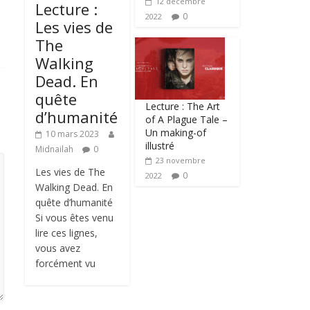
12 décembre
Lecture :
0
2022
Les vies de
The
Walking
Dead. En
quête
Lecture : The Art
d’humanité
of A Plague Tale –
Un making-of
10 mars 2023
illustré
Midnailah
0
23 novembre
Les vies de The
0
2022
Walking Dead. En
quête d’humanité
Si vous êtes venu
lire ces lignes,
vous avez
forcément vu