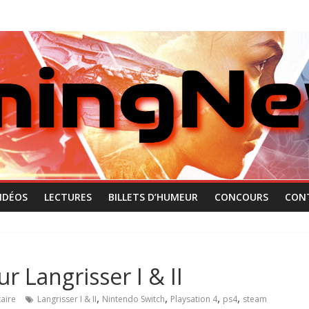
IDÉOS
LECTURES
BILLETS D’HUMEUR
CONCOURS
CON
r Langrisser I & II
,
,
,
,
aire
Langrisser I & II
Nintendo Switch
Playsation 4
ps4
steam