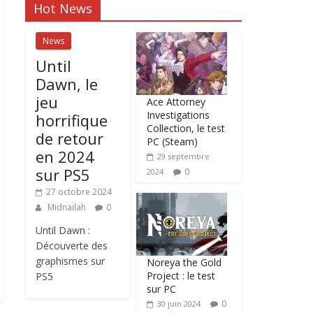
Hot News
News
Until
Dawn, le
jeu
Ace Attorney
Investigations
horrifique
Collection, le test
de retour
PC (Steam)
en 2024
29 septembre
sur PS5
0
2024
27 octobre 2024
Midnailah
0
Until Dawn :
Découverte des
graphismes sur
Noreya the Gold
Project : le test
PS5
sur PC
0
30 juin 2024