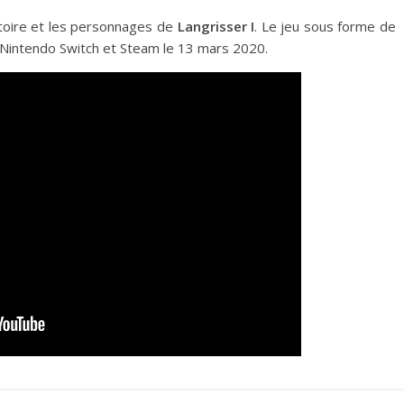
istoire et les personnages de
Langrisser I
. Le jeu sous forme de
, Nintendo Switch et Steam le 13 mars 2020.