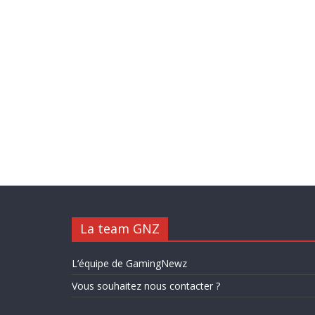
La team GNZ
L’équipe de GamingNewz
Vous souhaitez nous contacter ?