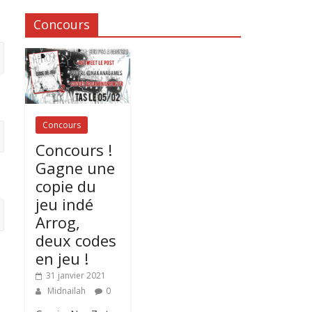
Concours
Concours
Concours !
Gagne une
copie du
jeu indé
Arrog,
deux codes
en jeu !
31 janvier 2021
Midnailah
0