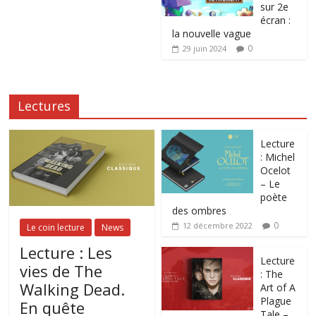
sur 2e
écran :
la nouvelle vague
0
29 juin 2024
Lectures
Lecture
: Michel
Ocelot
– Le
poète
des ombres
0
12 décembre 2022
Le coin lecture
News
Lecture : Les
Lecture
vies de The
: The
Walking Dead.
Art of A
Plague
En quête
Tale –