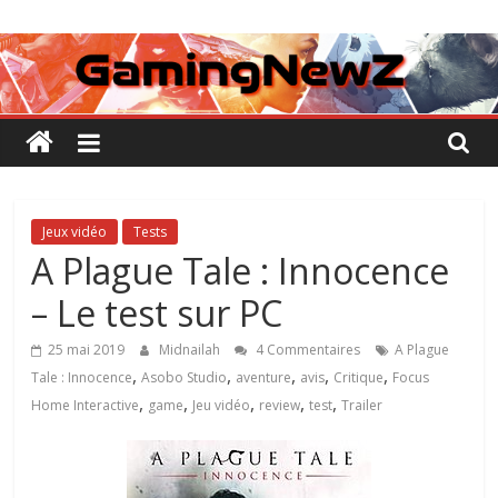
Passer
GamingNewZ
au
contenu
Tests
et
Actu
des
jeux
vidéo
Jeux vidéo
Tests
A Plague Tale : Innocence
– Le test sur PC
25 mai 2019
Midnailah
4 Commentaires
A Plague
,
,
,
,
,
Tale : Innocence
Asobo Studio
aventure
avis
Critique
Focus
,
,
,
,
,
Home Interactive
game
Jeu vidéo
review
test
Trailer