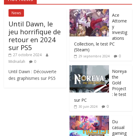
News
Ace
Attorne
Until Dawn, le
y
jeu horrifique de
Investig
retour en 2024
ations
Collection, le test PC
sur PS5
(Steam)
27 octobre 2024
0
29 septembre 2024
Midnailah
0
Noreya
Until Dawn : Découverte
the
des graphismes sur PS5
Gold
Project
: le test
sur PC
0
30 juin 2024
Du
casual
gaming