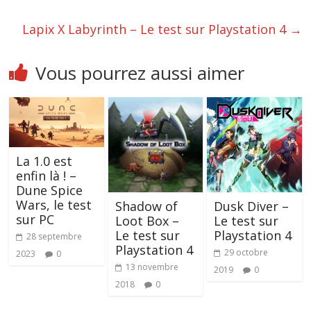
Lapix X Labyrinth – Le test sur Playstation 4
→
Vous pourrez aussi aimer
La 1.0 est
enfin là ! –
Dune Spice
Wars, le test
Shadow of
Dusk Diver –
sur PC
Loot Box –
Le test sur
Le test sur
Playstation 4
28 septembre
Playstation 4
29 octobre
2023
0
13 novembre
2019
0
2018
0