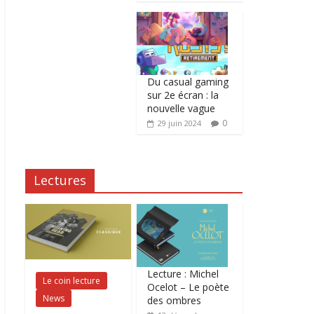
Du casual gaming
sur 2e écran : la
nouvelle vague
0
29 juin 2024
Lectures
Lecture : Michel
Le coin lecture
Ocelot – Le poète
News
des ombres