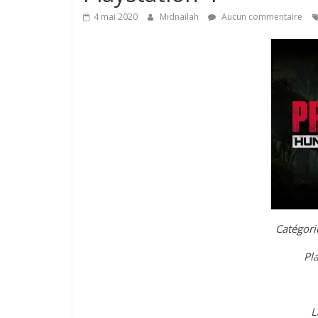
4 mai 2020
Midnailah
Aucun commentaire
Catégori
Pl
L