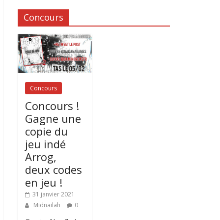
Concours
Concours
Concours !
Gagne une
copie du
jeu indé
Arrog,
deux codes
en jeu !
31 janvier 2021
Midnailah
0