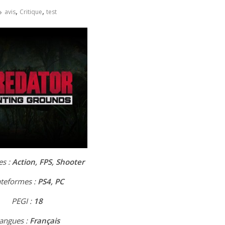
,
,
avis
Critique
test
es :
Action, FPS, Shooter
ateformes :
PS4, PC
PEGI :
18
angues :
Français