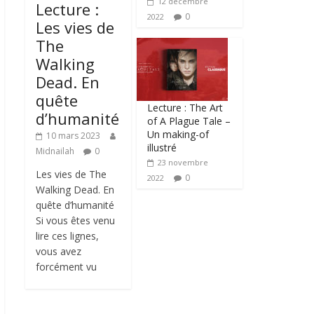
12 décembre
Lecture :
0
2022
Les vies de
The
Walking
Dead. En
quête
Lecture : The Art
d’humanité
of A Plague Tale –
Un making-of
10 mars 2023
illustré
Midnailah
0
23 novembre
Les vies de The
0
2022
Walking Dead. En
quête d’humanité
Si vous êtes venu
lire ces lignes,
vous avez
forcément vu