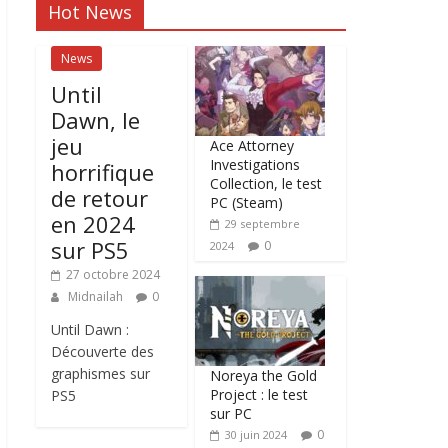
Hot News
News
Until
Dawn, le
jeu
Ace Attorney
Investigations
horrifique
Collection, le test
de retour
PC (Steam)
en 2024
29 septembre
sur PS5
0
2024
27 octobre 2024
Midnailah
0
Until Dawn :
Découverte des
graphismes sur
Noreya the Gold
Project : le test
PS5
sur PC
0
30 juin 2024