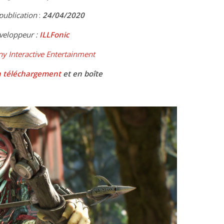
publication
:
24
/04/2020
eloppeur :
ILLFonic
ny Interactive Entertainment
 téléchargement
et en boîte