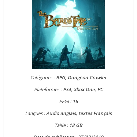
Catégories :
RPG, Dungeon Crawler
Plateformes :
PS4, Xbox One, PC
PEGI :
16
Langues :
Audio anglais, textes Français
Taille :
18 G
B
Date de publication
:
27
/08/2019