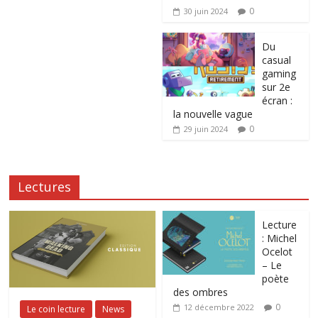
0
30 juin 2024
Du
casual
gaming
sur 2e
écran :
la nouvelle vague
0
29 juin 2024
Lectures
Lecture
: Michel
Ocelot
– Le
poète
des ombres
0
12 décembre 2022
Le coin lecture
News