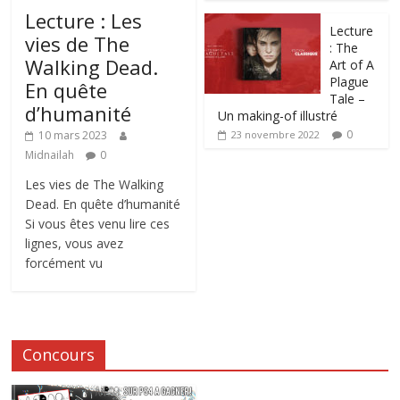
Lecture : Les
Lecture
vies de The
: The
Walking Dead.
Art of A
Plague
En quête
Tale –
d’humanité
Un making-of illustré
0
10 mars 2023
23 novembre 2022
Midnailah
0
Les vies de The Walking
Dead. En quête d’humanité
Si vous êtes venu lire ces
lignes, vous avez
forcément vu
Concours