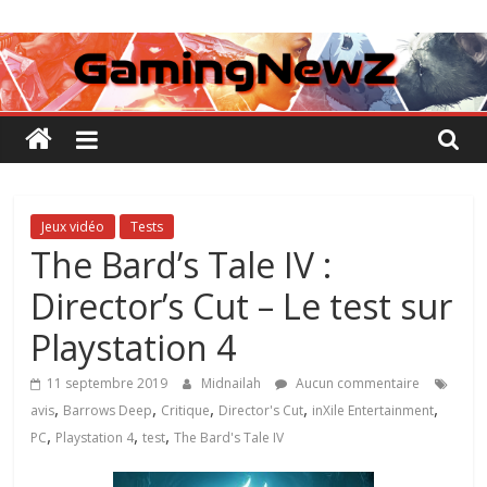
Passer
GamingNewZ
au
contenu
Tests
et
Actu
des
jeux
vidéo
Jeux vidéo
Tests
The Bard’s Tale IV :
Director’s Cut – Le test sur
Playstation 4
11 septembre 2019
Midnailah
Aucun commentaire
,
,
,
,
,
avis
Barrows Deep
Critique
Director's Cut
inXile Entertainment
,
,
,
PC
Playstation 4
test
The Bard's Tale IV