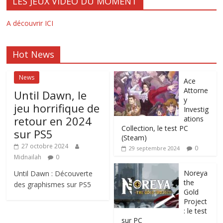
LES JEUX VIDEO DU MOMENT
A découvrir ICI
Hot News
News
Ace
Attorne
Until Dawn, le
y
jeu horrifique de
Investig
retour en 2024
ations
Collection, le test PC
sur PS5
(Steam)
27 octobre 2024
0
29 septembre 2024
Midnailah
0
Noreya
Until Dawn : Découverte
the
des graphismes sur PS5
Gold
Project
: le test
sur PC