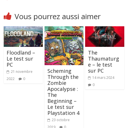
Vous pourrez aussi aimer
Floodland –
The
Le test sur
Thaumaturg
PC
e – le test
sur PC
Scheming
21 novembre
Through the
14 mars 2024
2022
0
Zombie
0
Apocalypse :
The
Beginning –
Le test sur
Playstation 4
23 octobre
2019
0