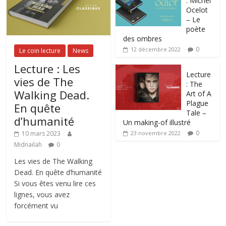
: Michel
Ocelot
– Le
poète
des ombres
0
12 décembre 2022
Le coin lecture
News
Lecture : Les
Lecture
vies de The
: The
Walking Dead.
Art of A
Plague
En quête
Tale –
d’humanité
Un making-of illustré
0
10 mars 2023
23 novembre 2022
Midnailah
0
Les vies de The Walking
Dead. En quête d’humanité
Si vous êtes venu lire ces
lignes, vous avez
forcément vu