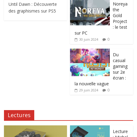
Noreya
Until Dawn : Découverte
the
des graphismes sur PS5
Gold
Project
: le test
sur PC
0
30 juin 2024
Du
casual
gaming
sur 2e
écran :
la nouvelle vague
0
29 juin 2024
Lectures
Lecture