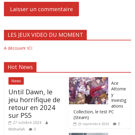
LES JEUX VIDEO DU MOMENT
A découvrir ICI
Hot News
News
Ace
Attorne
Until Dawn, le
y
jeu horrifique de
Investig
retour en 2024
ations
Collection, le test PC
sur PS5
(Steam)
27 octobre 2024
0
29 septembre 2024
Midnailah
0