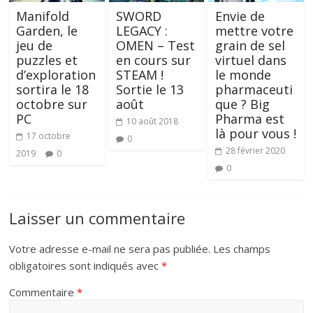
SWORD
Manifold
Envie de
LEGACY :
Garden, le
mettre votre
OMEN – Test
jeu de
grain de sel
en cours sur
puzzles et
virtuel dans
STEAM !
d’exploration
le monde
Sortie le 13
sortira le 18
pharmaceuti
août
octobre sur
que ? Big
PC
Pharma est
10 août 2018
là pour vous !
17 octobre
0
28 février 2020
2019
0
0
Laisser un commentaire
Votre adresse e-mail ne sera pas publiée.
Les champs
obligatoires sont indiqués avec
*
Commentaire
*