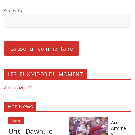
Site web
LES JEUX VIDEO DU MOMENT
A découvrir ICI
Hot News
News
Ace
Attorne
Until Dawn, le
y