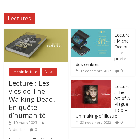
Lectures
Lecture
: Michel
Ocelot
– Le
poète
des ombres
0
12 décembre 2022
Le coin lecture
News
Lecture : Les
Lecture
vies de The
: The
Walking Dead.
Art of A
Plague
En quête
Tale –
d’humanité
Un making-of illustré
0
10 mars 2023
23 novembre 2022
Midnailah
0