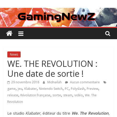
Passer
GamingNewZ
au
contenu
Tests
et
Actu
des
jeux
vidéo
News
WE. THE REVOLUTION :
Une date de sortie !
29 novembre 2018
Midnailah
Aucun commentaire
,
,
,
,
,
,
,
game
jeu
Klabater
Nintendo Switch
PC
Polyslash
Preview
,
,
,
,
,
release
Révolution française
sortie
steam
vidéo
We. The
Revolution
Le studio
Klabater,
éditeur du titre
We. The Revolution
,