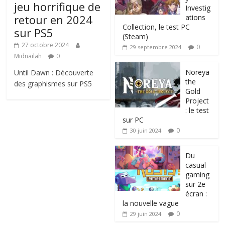
jeu horrifique de
Investig
retour en 2024
ations
Collection, le test PC
sur PS5
(Steam)
27 octobre 2024
0
29 septembre 2024
Midnailah
0
Noreya
Until Dawn : Découverte
the
des graphismes sur PS5
Gold
Project
: le test
sur PC
0
30 juin 2024
Du
casual
gaming
sur 2e
écran :
la nouvelle vague
0
29 juin 2024