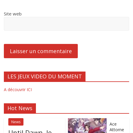
Site web
LES JEUX VIDEO DU MOMENT
A découvrir ICI
Hot News
News
Ace
Attorne
Until Dawn, le