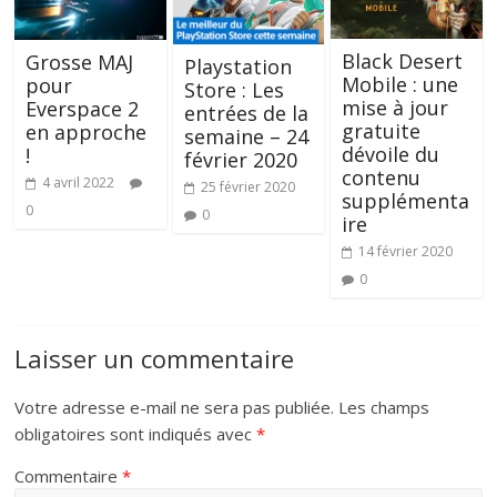
Black Desert
Grosse MAJ
Playstation
Mobile : une
pour
Store : Les
mise à jour
Everspace 2
entrées de la
gratuite
en approche
semaine – 24
dévoile du
!
février 2020
contenu
4 avril 2022
25 février 2020
supplémenta
0
0
ire
14 février 2020
0
Laisser un commentaire
Votre adresse e-mail ne sera pas publiée.
Les champs
obligatoires sont indiqués avec
*
Commentaire
*