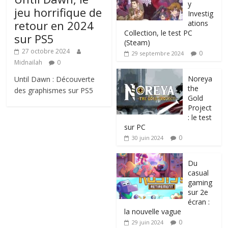
y
jeu horrifique de
Investig
retour en 2024
ations
Collection, le test PC
sur PS5
(Steam)
27 octobre 2024
0
29 septembre 2024
Midnailah
0
Noreya
Until Dawn : Découverte
the
des graphismes sur PS5
Gold
Project
: le test
sur PC
0
30 juin 2024
Du
casual
gaming
sur 2e
écran :
la nouvelle vague
0
29 juin 2024