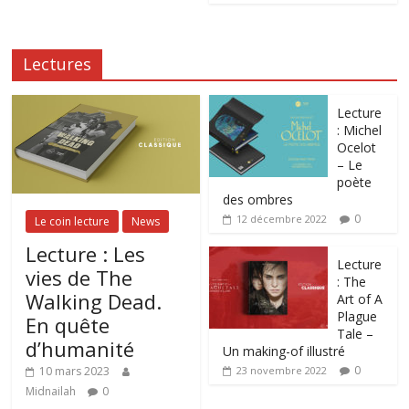
Lectures
Lecture
: Michel
Ocelot
– Le
poète
des ombres
0
12 décembre 2022
Le coin lecture
News
Lecture : Les
Lecture
vies de The
: The
Walking Dead.
Art of A
Plague
En quête
Tale –
d’humanité
Un making-of illustré
0
10 mars 2023
23 novembre 2022
Midnailah
0