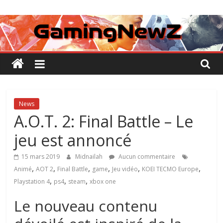
Passer
GamingNewZ
au
contenu
Tests
et
Actu
des
jeux
vidéo
News
A.O.T. 2: Final Battle – Le
jeu est annoncé
15 mars 2019
Midnailah
Aucun commentaire
,
,
,
,
,
,
Animé
AOT 2
Final Battle
game
Jeu vidéo
KOEI TECMO Europe
,
,
,
Playstation 4
ps4
steam
xbox one
Le nouveau contenu