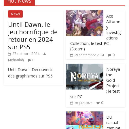
Hot News
News
Ace
Attorne
Until Dawn, le
y
jeu horrifique de
Investig
retour en 2024
ations
Collection, le test PC
sur PS5
(Steam)
27 octobre 2024
0
29 septembre 2024
Midnailah
0
Noreya
Until Dawn : Découverte
the
des graphismes sur PS5
Gold
Project
: le test
sur PC
0
30 juin 2024
Du
casual
gaming