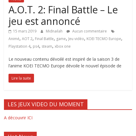
A.O.T. 2: Final Battle – Le
jeu est annoncé
15 mars 2019
Midnailah
Aucun commentaire
,
,
,
,
,
,
Animé
AOT 2
Final Battle
game
Jeu vidéo
KOEI TECMO Europe
,
,
,
Playstation 4
ps4
steam
xbox one
Le nouveau contenu dévoilé est inspiré de la saison 3 de
l’anime KOEI TECMO Europe dévoile le nouvel épisode de
Lire la suite
LES JEUX VIDEO DU MOMENT
A découvrir ICI