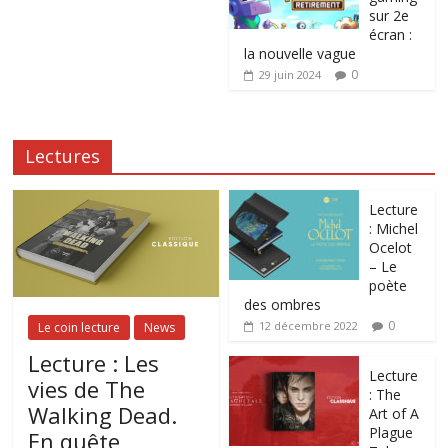
sur 2e
écran :
la nouvelle vague
0
29 juin 2024
Lectures
Lecture
: Michel
Ocelot
– Le
poète
des ombres
0
12 décembre 2022
Le coin lecture
News
Lecture : Les
Lecture
vies de The
: The
Walking Dead.
Art of A
Plague
En quête