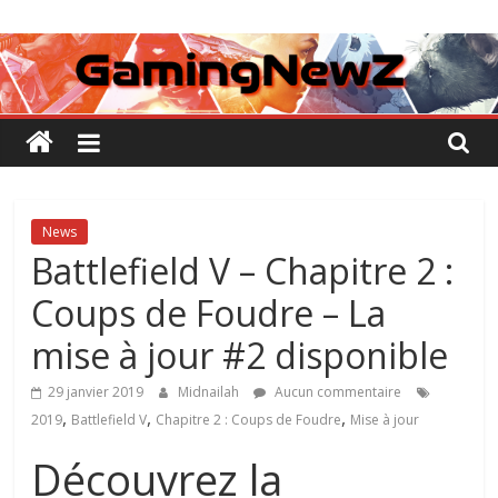
Passer
GamingNewZ
au
contenu
Tests
et
Actu
des
jeux
vidéo
News
Battlefield V – Chapitre 2 :
Coups de Foudre – La
mise à jour #2 disponible
29 janvier 2019
Midnailah
Aucun commentaire
,
,
,
2019
Battlefield V
Chapitre 2 : Coups de Foudre
Mise à jour
Découvrez la