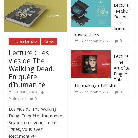
Lecture
: Michel
Ocelot
– Le
poète
des ombres
0
12 décembre 2022
Le coin lecture
News
Lecture : Les
Lecture
vies de The
: The
Walking Dead.
Art of A
Plague
En quête
Tale –
d’humanité
Un making-of illustré
0
10 mars 2023
23 novembre 2022
Midnailah
0
Les vies de The Walking
Dead. En quête d’humanité
Si vous êtes venu lire ces
lignes, vous avez
forcément vu