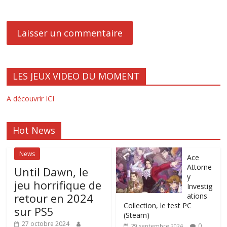
LES JEUX VIDEO DU MOMENT
A découvrir ICI
Hot News
News
Ace
Attorne
Until Dawn, le
y
jeu horrifique de
Investig
retour en 2024
ations
Collection, le test PC
sur PS5
(Steam)
27 octobre 2024
0
29 septembre 2024