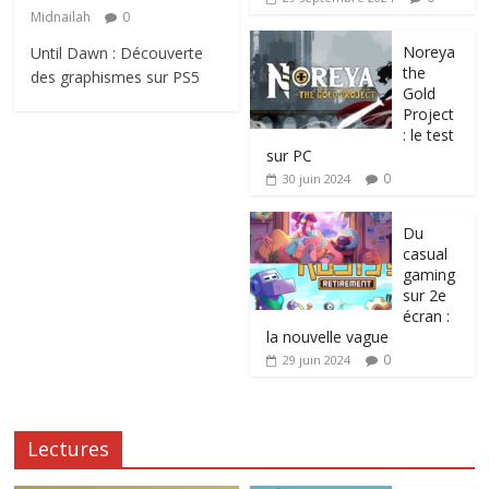
Midnailah
0
Noreya
Until Dawn : Découverte
the
des graphismes sur PS5
Gold
Project
: le test
sur PC
0
30 juin 2024
Du
casual
gaming
sur 2e
écran :
la nouvelle vague
0
29 juin 2024
Lectures