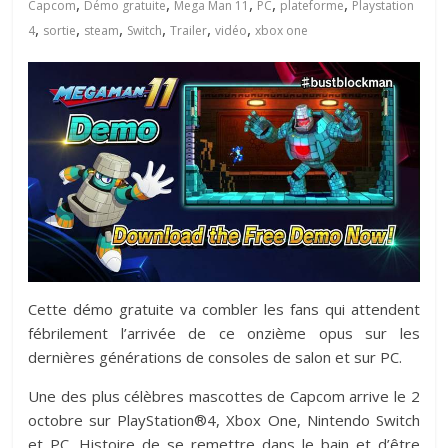
,
,
,
,
,
Capcom
Démo gratuite
Mega Man 11
PC
plateforme
Playstation
,
,
,
,
,
,
4
sortie
steam
Switch
Trailer
vidéo
xbox one
Cette démo gratuite va combler les fans qui attendent
fébrilement l’arrivée de ce onzième opus sur les
dernières générations de consoles de salon et sur PC.
Une des plus célèbres mascottes de Capcom arrive le 2
octobre sur PlayStation®4, Xbox One, Nintendo Switch
et PC. Histoire de se remettre dans le bain et d’être