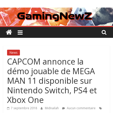
Passer
GamingNewZ
au
contenu
Tests
et
Actu
des
jeux
vidéo
News
CAPCOM annonce la
démo jouable de MEGA
MAN 11 disponible sur
Nintendo Switch, PS4 et
Xbox One
7 septembre 2018
Midnailah
Aucun commentaire