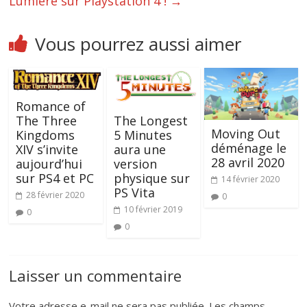
Lumière sur Playstation 4 !
→
Vous pourrez aussi aimer
Romance of
The Longest
The Three
Moving Out
5 Minutes
Kingdoms
déménage le
aura une
XIV s’invite
28 avril 2020
version
aujourd’hui
physique sur
sur PS4 et PC
14 février 2020
PS Vita
28 février 2020
0
10 février 2019
0
0
Laisser un commentaire
Votre adresse e-mail ne sera pas publiée.
Les champs