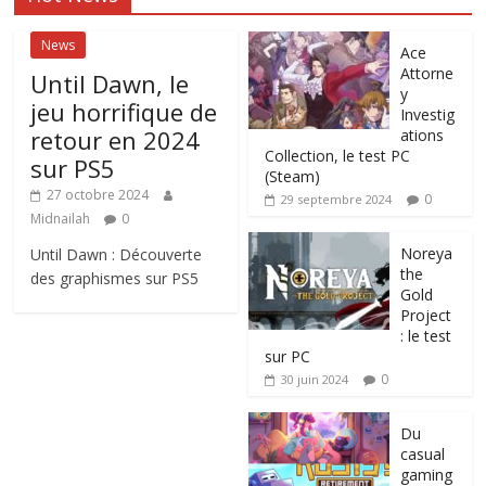
News
Ace
Attorne
Until Dawn, le
y
jeu horrifique de
Investig
retour en 2024
ations
Collection, le test PC
sur PS5
(Steam)
27 octobre 2024
0
29 septembre 2024
Midnailah
0
Noreya
Until Dawn : Découverte
the
des graphismes sur PS5
Gold
Project
: le test
sur PC
0
30 juin 2024
Du
casual
gaming