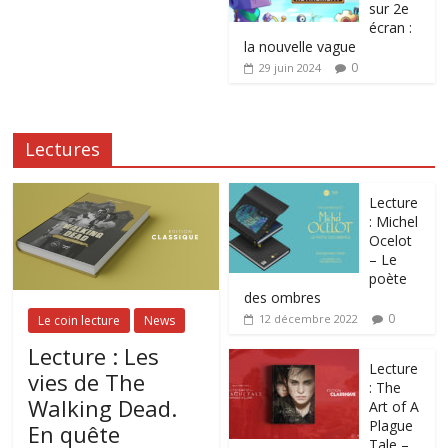
sur 2e
écran :
la nouvelle vague
0
29 juin 2024
Lectures
Lecture
: Michel
Ocelot
– Le
poète
des ombres
0
12 décembre 2022
Le coin lecture
News
Lecture : Les
Lecture
vies de The
: The
Walking Dead.
Art of A
Plague
En quête
Tale –