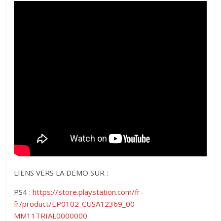
LIENS VERS LA DEMO SUR :
PS4 :
https://store.playstation.com/fr-
fr/product/EP0102-CUSA12369_00-
MM11TRIAL0000000