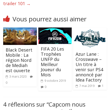
trailer 101
→
Vous pourrez aussi aimer
FIFA 20 Les
Black Desert
Trophées
Azur Lane :
Mobile : La
UNFP du
Crosswave –
région Nord
Meilleur
Un titre à
de Mediah
Joueur du
venir sur PS4
est ouverte
Mois
annoncé par
3 mars 2020
Idea Factory
9 octobre 2019
0
7 mai 2019
1
0
4 réflexions sur “
Capcom nous