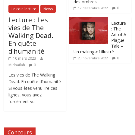
des ombres
0
12 décembre 2022
Le coin lecture
News
Lecture : Les
Lecture
vies de The
: The
Walking Dead.
Art of A
Plague
En quête
Tale –
d’humanité
Un making-of illustré
0
10 mars 2023
23 novembre 2022
Midnailah
0
Les vies de The Walking
Dead. En quête d’humanité
Si vous êtes venu lire ces
lignes, vous avez
forcément vu
Concours