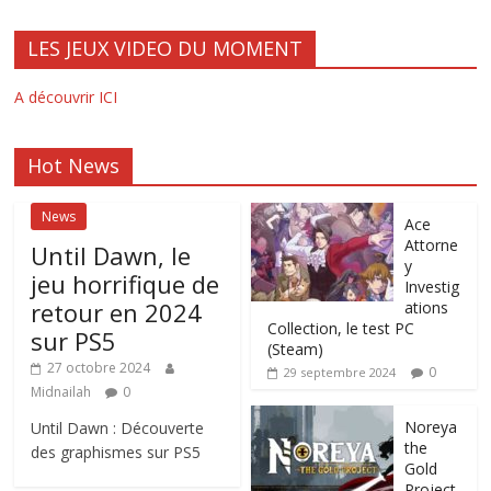
LES JEUX VIDEO DU MOMENT
A découvrir ICI
Hot News
News
Ace
Attorne
Until Dawn, le
y
jeu horrifique de
Investig
retour en 2024
ations
Collection, le test PC
sur PS5
(Steam)
27 octobre 2024
0
29 septembre 2024
Midnailah
0
Noreya
Until Dawn : Découverte
the
des graphismes sur PS5
Gold
Project