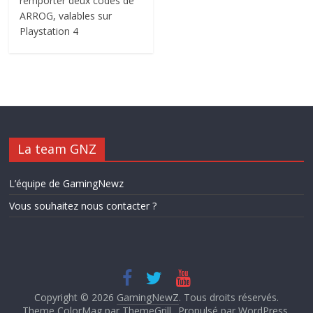
remporter deux codes de
ARROG, valables sur
Playstation 4
La team GNZ
L’équipe de GamingNewz
Vous souhaitez nous contacter ?
Copyright © 2026
GamingNewZ
. Tous droits réservés.
Theme ColorMag par
ThemeGrill.
. Propulsé par
WordPress
.