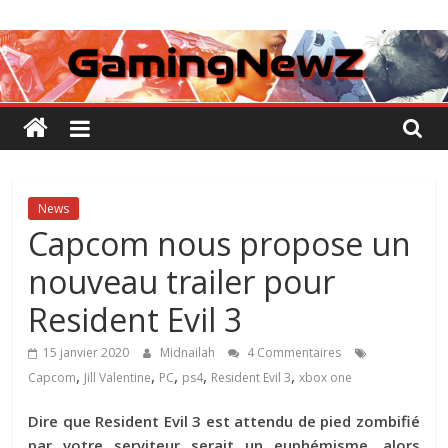
Passer
GamingNewZ
au
contenu
Tests
et
Actu
des
jeux
vidéo
News
Capcom nous propose un
nouveau trailer pour
Resident Evil 3
15 janvier 2020
Midnailah
4 Commentaires
,
,
,
,
,
Capcom
Jill Valentine
PC
ps4
Resident Evil 3
xbox one
Dire que Resident Evil 3 est attendu de pied zombifié
par votre serviteur serait un euphémisme, alors