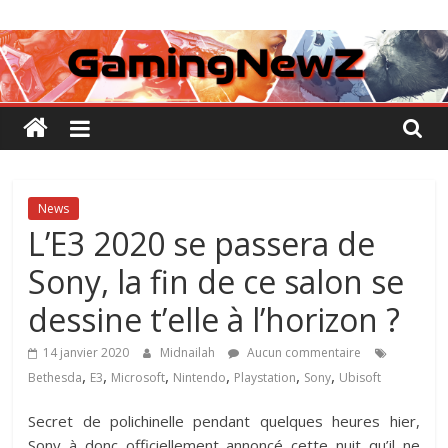
Passer
GamingNewZ
au
contenu
Tests
et
Actu
des
jeux
vidéo
News
L’E3 2020 se passera de
Sony, la fin de ce salon se
dessine t’elle à l’horizon ?
14 janvier 2020
Midnailah
Aucun commentaire
,
,
,
,
,
,
Bethesda
E3
Microsoft
Nintendo
Playstation
Sony
Ubisoft
Secret de polichinelle pendant quelques heures hier,
Sony à donc officiellement annoncé cette nuit qu’il ne