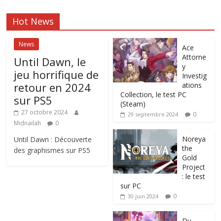
Hot News
News
Ace
Attorne
Until Dawn, le
y
jeu horrifique de
Investig
retour en 2024
ations
Collection, le test PC
sur PS5
(Steam)
27 octobre 2024
0
29 septembre 2024
Midnailah
0
Noreya
Until Dawn : Découverte
the
des graphismes sur PS5
Gold
Project
: le test
sur PC
0
30 juin 2024
Du