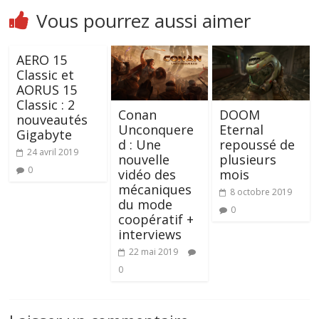
Vous pourrez aussi aimer
AERO 15
Classic et
AORUS 15
Classic : 2
Conan
DOOM
nouveautés
Unconquere
Eternal
Gigabyte
d : Une
repoussé de
24 avril 2019
nouvelle
plusieurs
0
vidéo des
mois
mécaniques
8 octobre 2019
du mode
0
coopératif +
interviews
22 mai 2019
0