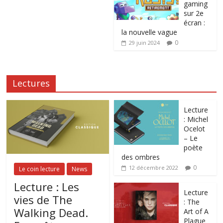
gaming
sur 2e
écran :
la nouvelle vague
0
29 juin 2024
Lectures
Lecture
: Michel
Ocelot
– Le
poète
des ombres
0
12 décembre 2022
Le coin lecture
News
Lecture : Les
Lecture
vies de The
: The
Walking Dead.
Art of A
Plague