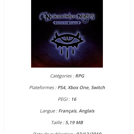
Catégories :
RPG
Plateformes :
PS4, Xbox One, Switch
PEGI :
16
Langue :
Français
,
Anglais
Taille :
5
,
19 MB
Date de publication
:
03
/12/2019