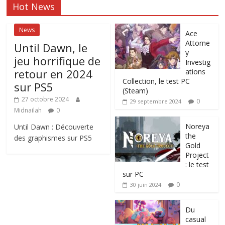
Hot News
News
Ace
Attorne
Until Dawn, le
y
jeu horrifique de
Investig
retour en 2024
ations
Collection, le test PC
sur PS5
(Steam)
27 octobre 2024
0
29 septembre 2024
Midnailah
0
Noreya
Until Dawn : Découverte
the
des graphismes sur PS5
Gold
Project
: le test
sur PC
0
30 juin 2024
Du
casual