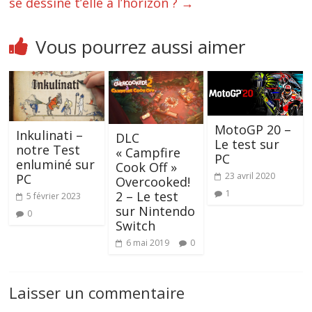
se dessine t’elle à l’horizon ?
→
Vous pourrez aussi aimer
MotoGP 20 –
Inkulinati –
DLC
Le test sur
notre Test
« Campfire
PC
enluminé sur
Cook Off »
23 avril 2020
PC
Overcooked!
1
2 – Le test
5 février 2023
sur Nintendo
0
Switch
6 mai 2019
0
Laisser un commentaire