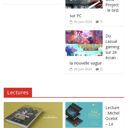
Project
: le test
sur PC
0
30 juin 2024
Du
casual
gaming
sur 2e
écran :
la nouvelle vague
0
29 juin 2024
Lectures
Lecture
: Michel
Ocelot
– Le