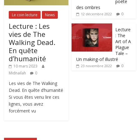
poète
des ombres
0
12 décembre 2022
Le coin lecture
News
Lecture : Les
Lecture
vies de The
: The
Walking Dead.
Art of A
Plague
En quête
Tale –
d’humanité
Un making-of illustré
0
10 mars 2023
23 novembre 2022
Midnailah
0
Les vies de The Walking
Dead. En quête d’humanité
Si vous êtes venu lire ces
lignes, vous avez
forcément vu