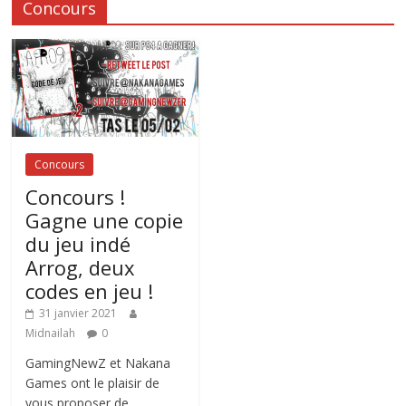
Concours
Concours
Concours !
Gagne une copie
du jeu indé
Arrog, deux
codes en jeu !
31 janvier 2021
Midnailah
0
GamingNewZ et Nakana
Games ont le plaisir de
vous proposer de