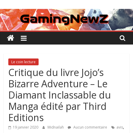
Passer
GamingNewZ
au
contenu
Tests
et
Actu
des
jeux
vidéo
Le coin lecture
Critique du livre Jojo’s
Bizarre Adventure – Le
Diamant Inclassable du
Manga édité par Third
Editions
,
19 janvier 2020
Midnailah
Aucun commentaire
avis