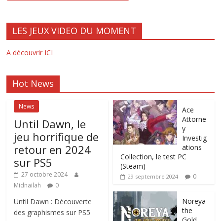
LES JEUX VIDEO DU MOMENT
A découvrir ICI
Hot News
News
Ace
Attorne
Until Dawn, le
y
jeu horrifique de
Investig
retour en 2024
ations
Collection, le test PC
sur PS5
(Steam)
27 octobre 2024
0
29 septembre 2024
Midnailah
0
Noreya
Until Dawn : Découverte
the
des graphismes sur PS5
Gold