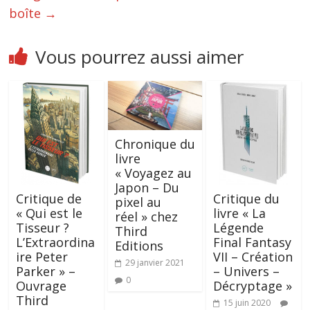
boîte
→
Vous pourrez aussi aimer
Chronique du
livre
« Voyagez au
Japon – Du
Critique de
Critique du
pixel au
« Qui est le
livre « La
réel » chez
Tisseur ?
Légende
Third
L’Extraordina
Final Fantasy
Editions
ire Peter
VII – Création
29 janvier 2021
Parker » –
– Univers –
0
Ouvrage
Décryptage »
Third
15 juin 2020