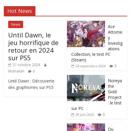
Hot News
News
Ace
Attorne
Until Dawn, le
y
jeu horrifique de
Investig
retour en 2024
ations
Collection, le test PC
sur PS5
(Steam)
27 octobre 2024
0
29 septembre 2024
Midnailah
0
Noreya
Until Dawn : Découverte
the
des graphismes sur PS5
Gold
Project
: le test
sur PC
0
30 juin 2024
Du