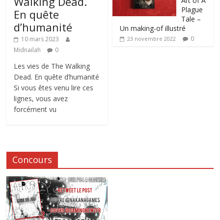
Walking Dead.
Art of A
Plague
En quête
Tale –
d’humanité
Un making-of illustré
0
10 mars 2023
23 novembre 2022
Midnailah
0
Les vies de The Walking
Dead. En quête d’humanité
Si vous êtes venu lire ces
lignes, vous avez
forcément vu
Concours