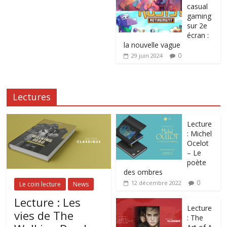
casual
gaming
sur 2e
écran :
la nouvelle vague
0
29 juin 2024
Lectures
Lecture
: Michel
Ocelot
– Le
poète
des ombres
0
12 décembre 2022
Le coin lecture
News
Lecture : Les
Lecture
vies de The
: The