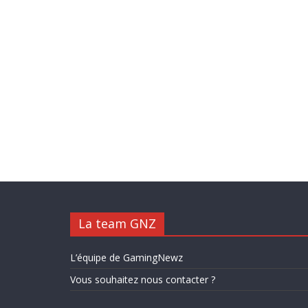
La team GNZ
L’équipe de GamingNewz
Vous souhaitez nous contacter ?