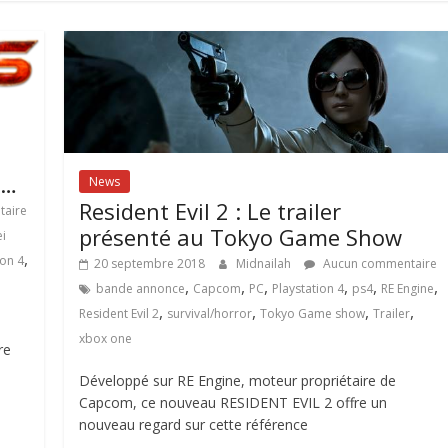
t…
News
Resident Evil 2 : Le trailer
aire
présenté au Tokyo Game Show
i
,
ion 4
20 septembre 2018
Midnailah
Aucun commentaire
,
,
,
,
,
,
bande annonce
Capcom
PC
Playstation 4
ps4
RE Engine
,
,
,
,
Resident Evil 2
survival/horror
Tokyo Game show
Trailer
xbox one
re
Développé sur RE Engine, moteur propriétaire de
Capcom, ce nouveau RESIDENT EVIL 2 offre un
nouveau regard sur cette référence