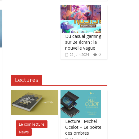
Du casual gaming
sur 2e écran : la
nouvelle vague
0
29 juin 2024
Lectures
Lecture : Michel
Le coin lecture
Ocelot – Le poète
News
des ombres