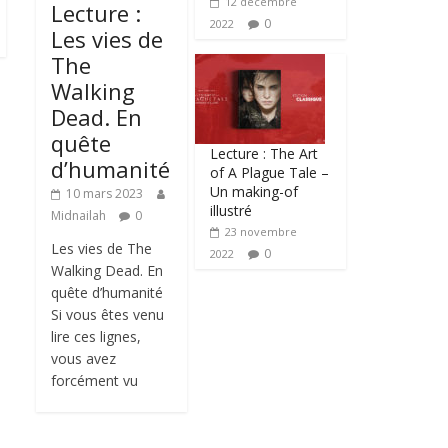
12 décembre
Lecture :
0
2022
Les vies de
The
Walking
Dead. En
quête
Lecture : The Art
d’humanité
of A Plague Tale –
Un making-of
10 mars 2023
illustré
Midnailah
0
23 novembre
Les vies de The
0
2022
Walking Dead. En
quête d’humanité
Si vous êtes venu
lire ces lignes,
vous avez
forcément vu