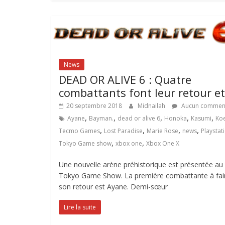
News
DEAD OR ALIVE 6 : Quatre
combattants font leur retour e
20 septembre 2018
Midnailah
Aucun comment
,
,
,
,
,
Ayane
Bayman.
dead or alive 6
Honoka
Kasumi
Koe
,
,
,
,
Tecmo Games
Lost Paradise
Marie Rose
news
Playstat
,
,
Tokyo Game show
xbox one
Xbox One X
Une nouvelle arène préhistorique est présentée au
Tokyo Game Show. La première combattante à fai
son retour est Ayane. Demi-sœur
Lire la suite