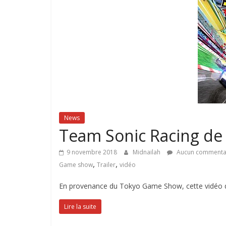
News
Team Sonic Racing de
9 novembre 2018
Midnailah
Aucun commenta
,
,
Game show
Trailer
vidéo
En provenance du Tokyo Game Show, cette vidéo do
Lire la suite