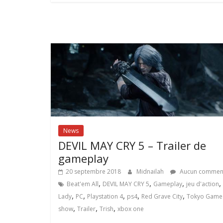
News
DEVIL MAY CRY 5 – Trailer de
gameplay
20 septembre 2018
Midnailah
Aucun comment
,
,
,
,
Beat'em All
DEVIL MAY CRY 5
Gameplay
jeu d'action
,
,
,
,
,
Lady
PC
Playstation 4
ps4
Red Grave City
Tokyo Game
,
,
,
show
Trailer
Trish
xbox one