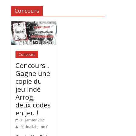
Concours
Concours
Concours !
Gagne une
copie du
jeu indé
Arrog,
deux codes
en jeu !
31 janvier 2021
Midnailah
0