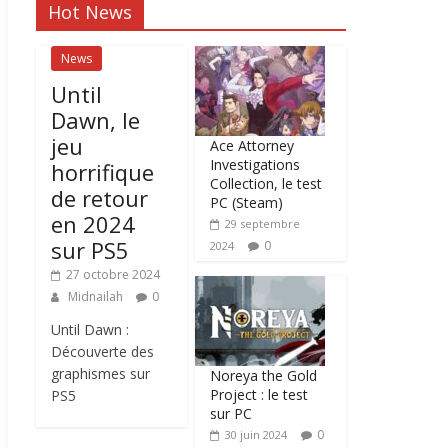
Hot News
News
Until
Dawn, le
jeu
Ace Attorney
Investigations
horrifique
Collection, le test
de retour
PC (Steam)
en 2024
29 septembre
sur PS5
0
2024
27 octobre 2024
Midnailah
0
Until Dawn :
Découverte des
graphismes sur
Noreya the Gold
Project : le test
PS5
sur PC
0
30 juin 2024