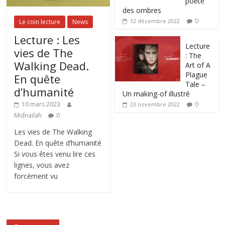
poète
des ombres
0
12 décembre 2022
Le coin lecture
News
Lecture : Les
Lecture
vies de The
: The
Walking Dead.
Art of A
Plague
En quête
Tale –
d’humanité
Un making-of illustré
0
10 mars 2023
23 novembre 2022
Midnailah
0
Les vies de The Walking
Dead. En quête d’humanité
Si vous êtes venu lire ces
lignes, vous avez
forcément vu