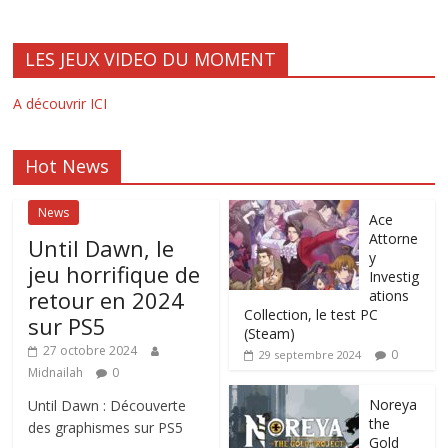
LES JEUX VIDEO DU MOMENT
A découvrir ICI
Hot News
News
Ace
Attorne
Until Dawn, le
y
jeu horrifique de
Investig
retour en 2024
ations
Collection, le test PC
sur PS5
(Steam)
27 octobre 2024
0
29 septembre 2024
Midnailah
0
Noreya
Until Dawn : Découverte
the
des graphismes sur PS5
Gold