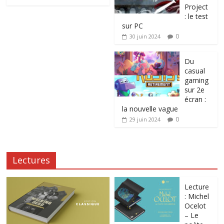
Project
: le test
sur PC
0
30 juin 2024
Du
casual
gaming
sur 2e
écran :
la nouvelle vague
0
29 juin 2024
Lectures
Lecture
: Michel
Ocelot
– Le