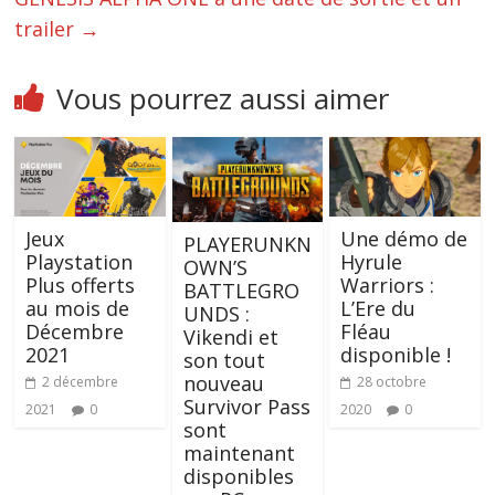
trailer
→
Vous pourrez aussi aimer
Jeux
Une démo de
PLAYERUNKN
Playstation
Hyrule
OWN’S
Plus offerts
Warriors :
BATTLEGRO
au mois de
L’Ere du
UNDS :
Décembre
Fléau
Vikendi et
2021
disponible !
son tout
nouveau
2 décembre
28 octobre
Survivor Pass
2021
0
2020
0
sont
maintenant
disponibles