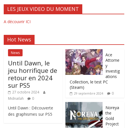
LES JEUX VIDEO DU MOMENT
A découvrir ICI
Hot News
News
Ace
Attorne
Until Dawn, le
y
jeu horrifique de
Investig
retour en 2024
ations
Collection, le test PC
sur PS5
(Steam)
27 octobre 2024
0
29 septembre 2024
Midnailah
0
Noreya
Until Dawn : Découverte
the
des graphismes sur PS5
Gold
Project