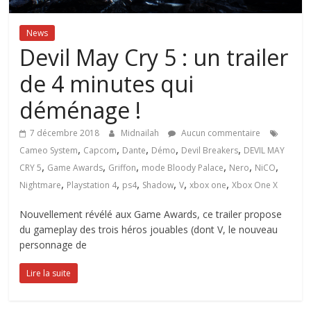
News
Devil May Cry 5 : un trailer
de 4 minutes qui
déménage !
7 décembre 2018
Midnailah
Aucun commentaire
,
,
,
,
,
Cameo System
Capcom
Dante
Démo
Devil Breakers
DEVIL MAY
,
,
,
,
,
,
CRY 5
Game Awards
Griffon
mode Bloody Palace
Nero
NiCO
,
,
,
,
,
,
Nightmare
Playstation 4
ps4
Shadow
V
xbox one
Xbox One X
Nouvellement révélé aux Game Awards, ce trailer propose
du gameplay des trois héros jouables (dont V, le nouveau
personnage de
Lire la suite