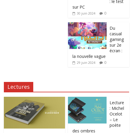
: le test
sur PC
0
30 juin 2024
Du
casual
gaming
sur 2e
écran :
la nouvelle vague
0
29 juin 2024
Lectures
Lecture
: Michel
Ocelot
– Le
poète
des ombres