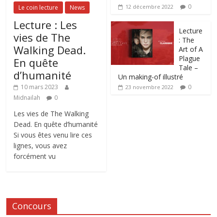
0
12 décembre 2022
Le coin lecture
News
Lecture : Les
Lecture
vies de The
: The
Walking Dead.
Art of A
Plague
En quête
Tale –
d’humanité
Un making-of illustré
0
10 mars 2023
23 novembre 2022
Midnailah
0
Les vies de The Walking
Dead. En quête d’humanité
Si vous êtes venu lire ces
lignes, vous avez
forcément vu
Concours