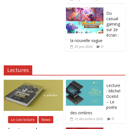
Du
casual
gaming
sur 2e
écran :
la nouvelle vague
0
29 juin 2024
Lectures
Lecture
: Michel
Ocelot
– Le
poète
des ombres
0
12 décembre 2022
Le coin lecture
News