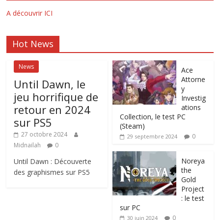
A découvrir ICI
Hot News
News
Ace
Attorne
Until Dawn, le
y
jeu horrifique de
Investig
retour en 2024
ations
Collection, le test PC
sur PS5
(Steam)
27 octobre 2024
0
29 septembre 2024
Midnailah
0
Noreya
Until Dawn : Découverte
the
des graphismes sur PS5
Gold
Project
: le test
sur PC
0
30 juin 2024