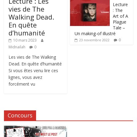
Lecture : Les
Lecture
vies de The
: The
Walking Dead.
Art of A
Plague
En quête
Tale –
d’humanité
Un making-of illustré
0
10 mars 2023
23 novembre 2022
Midnailah
0
Les vies de The Walking
Dead. En quête d’humanité
Si vous êtes venu lire ces
lignes, vous avez
forcément vu
Concours