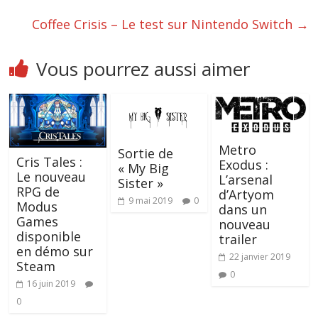
Coffee Crisis – Le test sur Nintendo Switch
→
Vous pourrez aussi aimer
Metro
Sortie de
Cris Tales :
Exodus :
« My Big
Le nouveau
L’arsenal
Sister »
RPG de
d’Artyom
9 mai 2019
0
Modus
dans un
Games
nouveau
disponible
trailer
en démo sur
22 janvier 2019
Steam
0
16 juin 2019
0