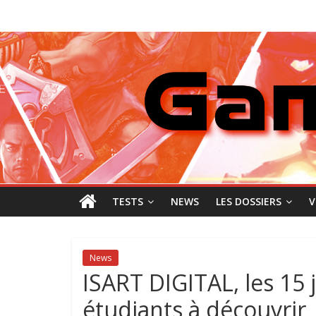
Passer
GamingNewZ
au
contenu
Tests
et
Actu
des
jeux
vidéo
TESTS
NEWS
LES DOSSIERS
V
News
ISART DIGITAL, les 15 j
étudiants à découvrir