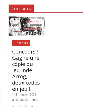
Concours
Concours
Concours !
Gagne une
copie du
jeu indé
Arrog,
deux codes
en jeu !
31 janvier 2021
Midnailah
0