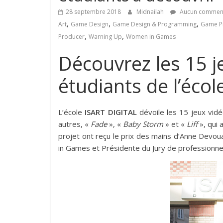
28 septembre 2018
Midnailah
Aucun comment
,
,
,
Art
Game Design
Game Design & Programming
Game P
,
,
Producer
Warning Up
Women in Games
Découvrez les 15 je
étudiants de l’éco
L’école
ISART DIGITAL
dévoile les 15 jeux vid
autres, «
Fade
», «
Baby Storm
» et «
Liff
», qui 
projet ont reçu le prix des mains d’Anne Dev
in Games et Présidente du Jury de professionne