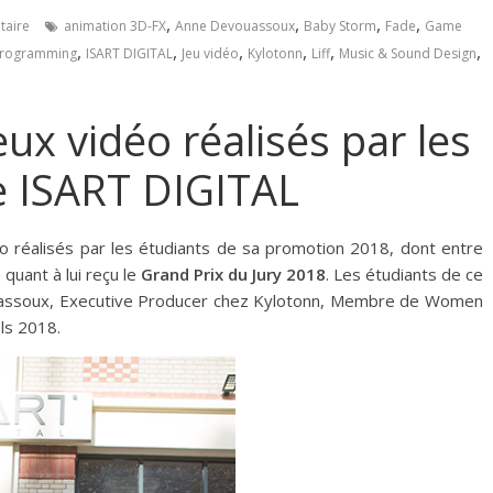
,
,
,
,
aire
animation 3D-FX
Anne Devouassoux
Baby Storm
Fade
Game
,
,
,
,
,
,
rogramming
ISART DIGITAL
Jeu vidéo
Kylotonn
Liff
Music & Sound Design
ux vidéo réalisés par les
le ISART DIGITAL
éo réalisés par les étudiants de sa promotion 2018, dont entre
a quant à lui reçu le
Grand Prix du Jury 2018
. Les étudiants de ce
ouassoux, Executive Producer chez Kylotonn, Membre de Women
ls 2018.