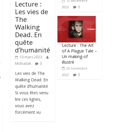
12 décembre
Lecture :
0
2022
Les vies de
The
Walking
Dead. En
quête
Lecture : The Art
d’humanité
of A Plague Tale –
Un making-of
10 mars 2023
illustré
Midnailah
0
23 novembre
Les vies de The
0
→
2022
Walking Dead. En
quête d’humanité
Si vous êtes venu
lire ces lignes,
vous avez
forcément vu