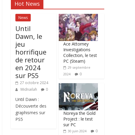
Hot News
News
Until
Dawn, le
jeu
Ace Attorney
Investigations
horrifique
Collection, le test
de retour
PC (Steam)
en 2024
29 septembre
sur PS5
0
2024
27 octobre 2024
Midnailah
0
Until Dawn :
Découverte des
graphismes sur
Noreya the Gold
Project : le test
PS5
sur PC
0
30 juin 2024