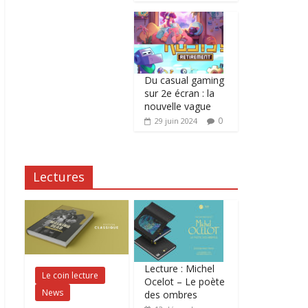
Du casual gaming
sur 2e écran : la
nouvelle vague
0
29 juin 2024
Lectures
Lecture : Michel
Le coin lecture
Ocelot – Le poète
News
des ombres