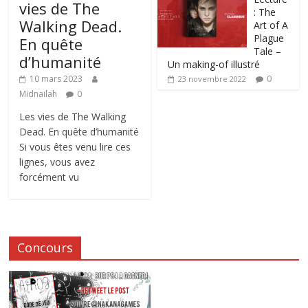
vies de The
: The
Walking Dead.
Art of A
Plague
En quête
Tale –
d’humanité
Un making-of illustré
0
10 mars 2023
23 novembre 2022
Midnailah
0
Les vies de The Walking
Dead. En quête d’humanité
Si vous êtes venu lire ces
lignes, vous avez
forcément vu
Concours