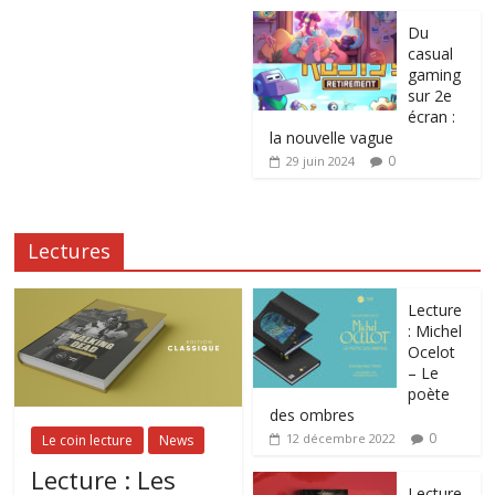
Du
casual
gaming
sur 2e
écran :
la nouvelle vague
0
29 juin 2024
Lectures
Lecture
: Michel
Ocelot
– Le
poète
des ombres
0
12 décembre 2022
Le coin lecture
News
Lecture : Les
Lecture