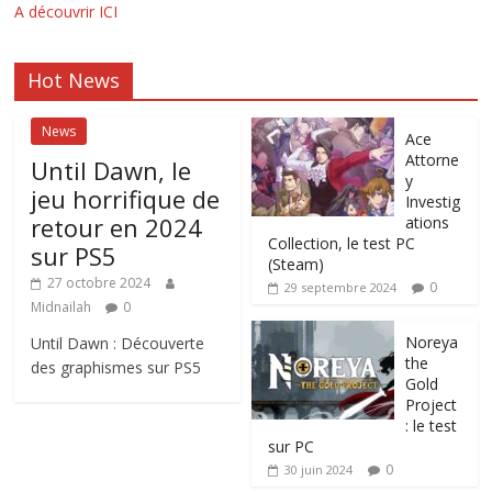
A découvrir ICI
Hot News
News
Ace
Attorne
Until Dawn, le
y
jeu horrifique de
Investig
retour en 2024
ations
Collection, le test PC
sur PS5
(Steam)
27 octobre 2024
0
29 septembre 2024
Midnailah
0
Noreya
Until Dawn : Découverte
the
des graphismes sur PS5
Gold
Project
: le test
sur PC
0
30 juin 2024