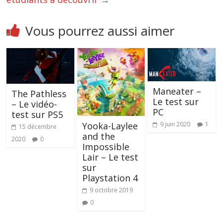
Vous pourrez aussi aimer
Maneater –
The Pathless
Le test sur
– Le vidéo-
PC
test sur PS5
9 juin 2020
1
Yooka-Laylee
15 décembre
and the
2020
0
Impossible
Lair – Le test
sur
Playstation 4
9 octobre 2019
0