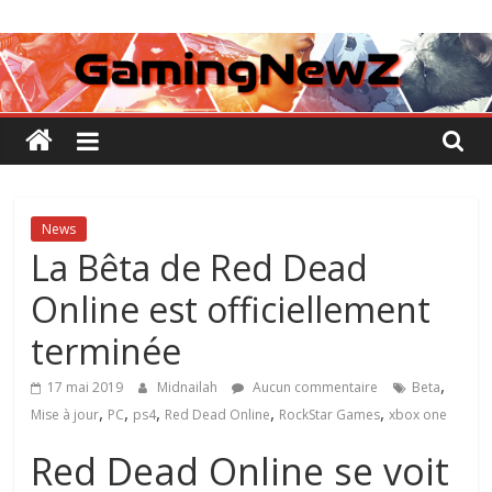
Passer
GamingNewZ
au
contenu
Tests
et
Actu
des
jeux
vidéo
News
La Bêta de Red Dead
Online est officiellement
terminée
,
17 mai 2019
Midnailah
Aucun commentaire
Beta
,
,
,
,
,
Mise à jour
PC
ps4
Red Dead Online
RockStar Games
xbox one
Red Dead Online se voit