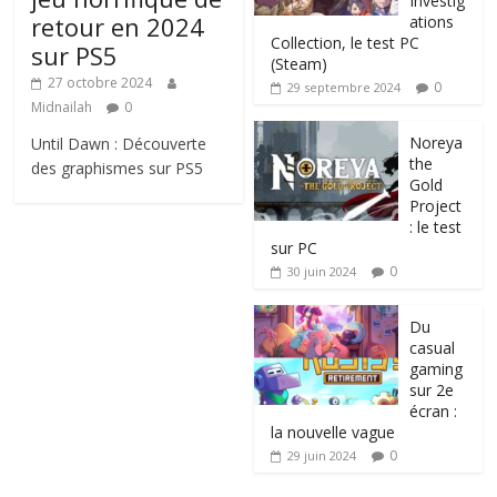
Investig
retour en 2024
ations
Collection, le test PC
sur PS5
(Steam)
27 octobre 2024
0
29 septembre 2024
Midnailah
0
Noreya
Until Dawn : Découverte
the
des graphismes sur PS5
Gold
Project
: le test
sur PC
0
30 juin 2024
Du
casual
gaming
sur 2e
écran :
la nouvelle vague
0
29 juin 2024