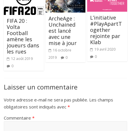
L’initiative
ArcheAge :
FIFA 20 :
#PlayApartT
Unchained
Volta
ogether
est lancé
Football
rejointe par
avec une
amène les
Klab
mise à jour
joueurs dans
19 avril 2020
16 octobre
les rues
0
2019
0
12 août 2019
0
Laisser un commentaire
Votre adresse e-mail ne sera pas publiée.
Les champs
obligatoires sont indiqués avec
*
Commentaire
*