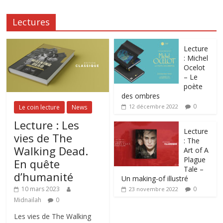
Lectures
Lecture
: Michel
Ocelot
– Le
poète
des ombres
0
12 décembre 2022
Le coin lecture
News
Lecture : Les
Lecture
vies de The
: The
Walking Dead.
Art of A
Plague
En quête
Tale –
d’humanité
Un making-of illustré
0
10 mars 2023
23 novembre 2022
Midnailah
0
Les vies de The Walking