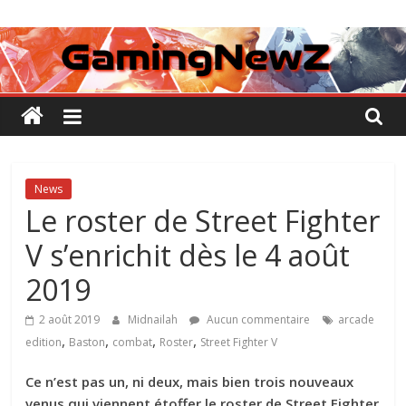
Passer
GamingNewZ
au
contenu
Tests
et
Actu
des
jeux
vidéo
News
Le roster de Street Fighter
V s’enrichit dès le 4 août
2019
2 août 2019
Midnailah
Aucun commentaire
arcade
,
,
,
,
edition
Baston
combat
Roster
Street Fighter V
Ce n’est pas un, ni deux, mais bien trois nouveaux
venus qui viennent étoffer le roster de Street Fighter