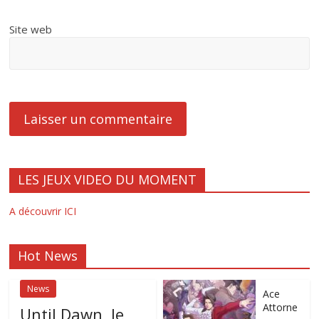
Site web
LES JEUX VIDEO DU MOMENT
A découvrir ICI
Hot News
News
Ace
Attorne
Until Dawn, le