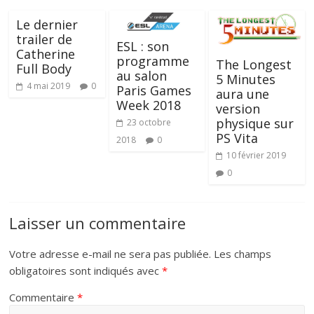
Le dernier
trailer de
ESL : son
Catherine
programme
The Longest
Full Body
au salon
5 Minutes
4 mai 2019
0
Paris Games
aura une
Week 2018
version
physique sur
23 octobre
PS Vita
2018
0
10 février 2019
0
Laisser un commentaire
Votre adresse e-mail ne sera pas publiée.
Les champs
obligatoires sont indiqués avec
*
Commentaire
*