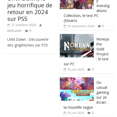
y
jeu horrifique de
Investig
retour en 2024
ations
Collection, le test PC
sur PS5
(Steam)
27 octobre 2024
0
29 septembre 2024
Midnailah
0
Noreya
Until Dawn : Découverte
the
des graphismes sur PS5
Gold
Project
: le test
sur PC
0
30 juin 2024
Du
casual
gaming
sur 2e
écran :
la nouvelle vague
0
29 juin 2024