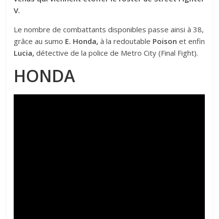
V.
Le nombre de combattants disponibles passe ainsi à 38,
grâce au sumo
E. Honda,
à la redoutable
Poison
et enfin
Lucia,
détective de la police de Metro City (Final Fight).
HONDA