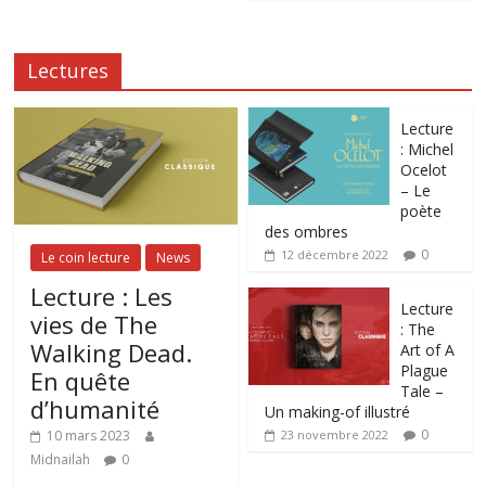
Lectures
Lecture
: Michel
Ocelot
– Le
poète
des ombres
0
12 décembre 2022
Le coin lecture
News
Lecture : Les
Lecture
vies de The
: The
Walking Dead.
Art of A
Plague
En quête
Tale –
d’humanité
Un making-of illustré
0
10 mars 2023
23 novembre 2022
Midnailah
0