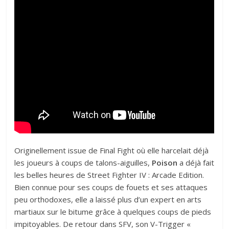
Originellement issue de Final Fight où elle harcelait déjà
les joueurs à coups de talons-aiguilles,
Poison
a déjà fait
les belles heures de Street Fighter IV : Arcade Edition.
Bien connue pour ses coups de fouets et ses attaques
peu orthodoxes, elle a laissé plus d’un expert en arts
martiaux sur le bitume grâce à quelques coups de pieds
impitoyables. De retour dans SFV, son V-Trigger «