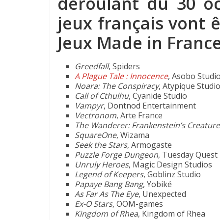
déroulant du 30 o
jeux français vont 
Jeux Made in Franc
Greedfall
, Spiders
A Plague Tale : Innocence
, Asobo Studi
Noara: The Conspiracy
, Atypique Studi
Call of Cthulhu
, Cyanide Studio
Vampyr
, Dontnod Entertainment
Vectronom
, Arte France
The Wanderer: Frankenstein’s Creature
SquareOne
, Wizama
Seek the Stars
, Armogaste
Puzzle Forge Dungeon
, Tuesday Quest
Unruly Heroes
, Magic Design Studios
Legend of Keepers
, Goblinz Studio
Papaye Bang Bang
, Yobiké
As Far As The Eye
, Unexpected
Ex-O Stars
, OOM-games
Kingdom of Rhea
, Kingdom of Rhea