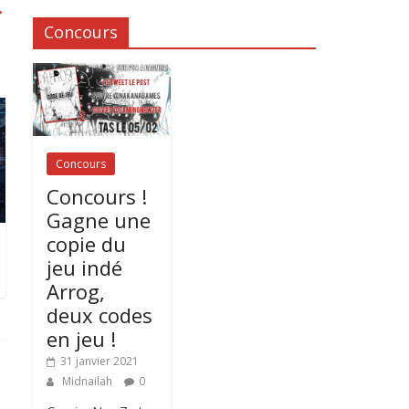
→
Concours
Concours
Concours !
Gagne une
copie du
jeu indé
Arrog,
deux codes
en jeu !
31 janvier 2021
Midnailah
0