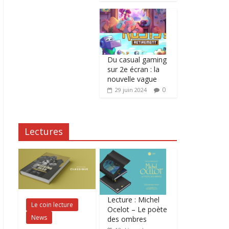
Du casual gaming
sur 2e écran : la
nouvelle vague
0
29 juin 2024
Lectures
Lecture : Michel
Le coin lecture
Ocelot – Le poète
News
des ombres