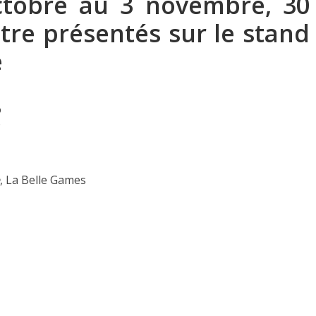
ctobre au 3 novembre, 30
être présentés sur le stand
e
o
o
, La Belle Games