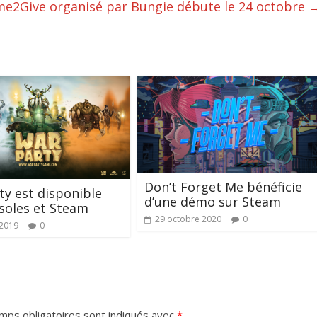
me2Give organisé par Bungie débute le 24 octobre
Don’t Forget Me bénéficie
y est disponible
d’une démo sur Steam
soles et Steam
29 octobre 2020
0
 2019
0
mps obligatoires sont indiqués avec
*