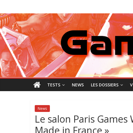
Passer
GamingNewZ
au
contenu
Tests
et
Actu
des
jeux
vidéo
TESTS
NEWS
LES DOSSIERS
V
News
Le salon Paris Games 
Made in France »