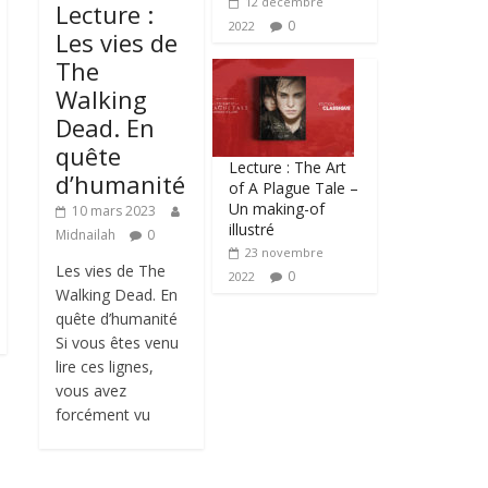
12 décembre
Lecture :
0
2022
Les vies de
The
Walking
Dead. En
quête
Lecture : The Art
d’humanité
of A Plague Tale –
Un making-of
10 mars 2023
illustré
Midnailah
0
23 novembre
Les vies de The
0
2022
Walking Dead. En
quête d’humanité
Si vous êtes venu
lire ces lignes,
vous avez
forcément vu