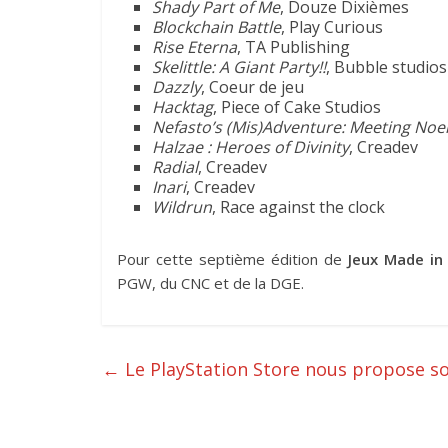
Shady Part of Me
, Douze Dixièmes
Blockchain Battle
, Play Curious
Rise Eterna
, TA Publishing
Skelittle: A Giant Party!!
, Bubble studios
Dazzly
, Coeur de jeu
Hacktag
, Piece of Cake Studios
Nefasto’s (Mis)Adventure: Meeting Noe
Halzae : Heroes of Divinity
, Creadev
Radial
, Creadev
Inari
, Creadev
Wildrun
, Race against the clock
Pour cette septième édition de
Jeux Made in
PGW, du CNC et de la DGE.
←
Le PlayStation Store nous propose s