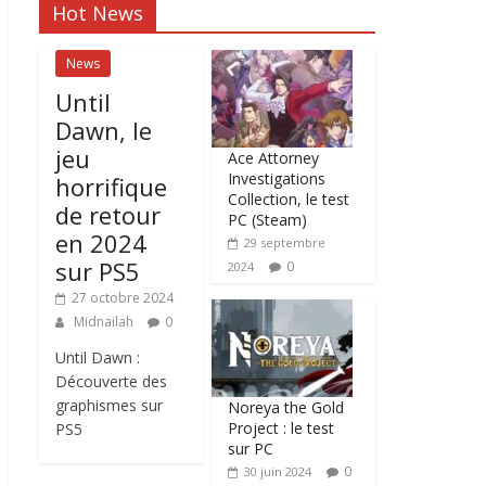
Hot News
News
Until
Dawn, le
jeu
Ace Attorney
Investigations
horrifique
Collection, le test
de retour
PC (Steam)
en 2024
29 septembre
sur PS5
0
2024
27 octobre 2024
Midnailah
0
Until Dawn :
Découverte des
graphismes sur
Noreya the Gold
Project : le test
PS5
sur PC
0
30 juin 2024