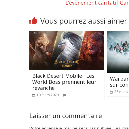
L’évènement caritatif Ga
Vous pourrez aussi aimer
Black Desert Mobile : Les
Warpart
World Boss prennent leur
sur con
revanche
28 mars
10 mars 2020
0
Laisser un commentaire
Votre adresse e-mail ne sera pas publiée.
Les cha