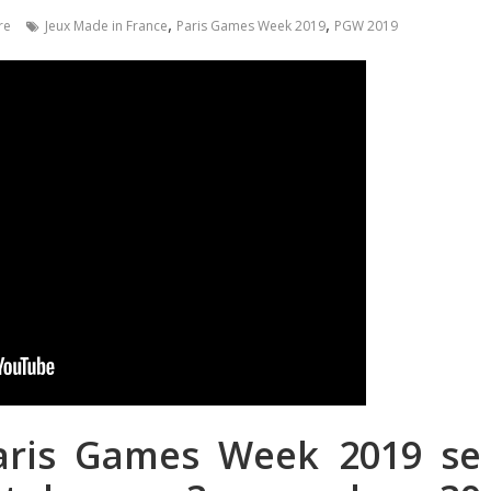
,
,
re
Jeux Made in France
Paris Games Week 2019
PGW 2019
aris Games Week 2019 se