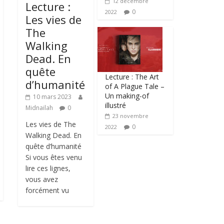
12 décembre
Lecture :
0
2022
Les vies de
The
Walking
Dead. En
quête
Lecture : The Art
d’humanité
of A Plague Tale –
Un making-of
10 mars 2023
illustré
Midnailah
0
23 novembre
Les vies de The
0
2022
Walking Dead. En
quête d’humanité
Si vous êtes venu
lire ces lignes,
vous avez
forcément vu