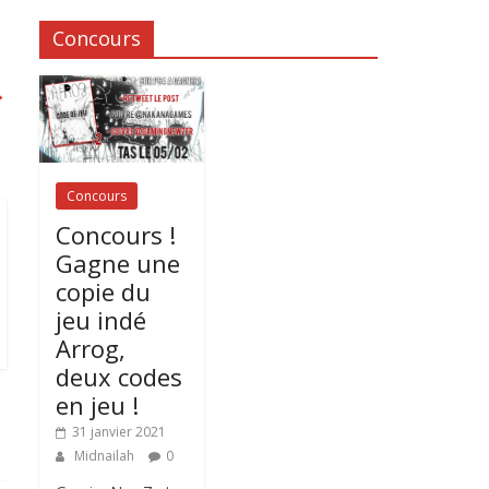
Concours
→
Concours
Concours !
Gagne une
copie du
jeu indé
Arrog,
deux codes
en jeu !
31 janvier 2021
Midnailah
0