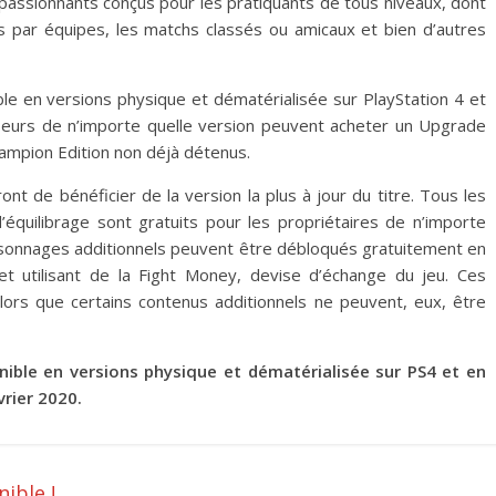
 passionnants conçus pour les pratiquants de tous niveaux, dont
 par équipes, les matchs classés ou amicaux et bien d’autres
ble en versions physique et dématérialisée sur PlayStation 4 et
seurs de n’importe quelle version peuvent acheter un Upgrade
hampion Edition non déjà détenus.
ont de bénéficier de la version la plus à jour du titre. Tous les
équilibrage sont gratuits pour les propriétaires de n’importe
ersonnages additionnels peuvent être débloqués gratuitement en
et utilisant de la Fight Money, devise d’échange du jeu. Ces
alors que certains contenus additionnels ne peuvent, eux, être
nible en versions physique et dématérialisée sur PS4 et en
vrier 2020.
ible !