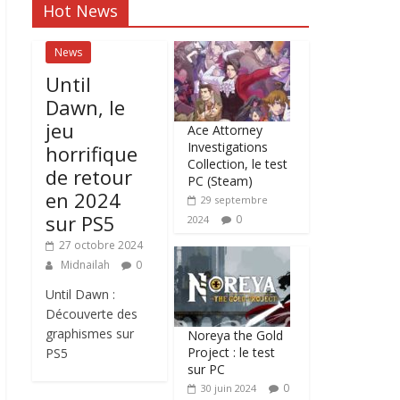
Hot News
News
Until
Dawn, le
jeu
Ace Attorney
Investigations
horrifique
Collection, le test
de retour
PC (Steam)
en 2024
29 septembre
sur PS5
0
2024
27 octobre 2024
Midnailah
0
Until Dawn :
Découverte des
graphismes sur
Noreya the Gold
Project : le test
PS5
sur PC
0
30 juin 2024