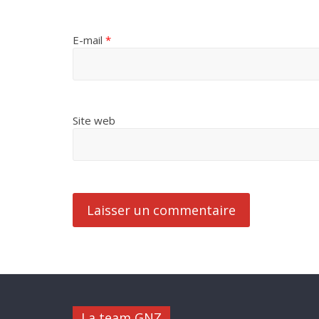
E-mail
*
Site web
La team GNZ