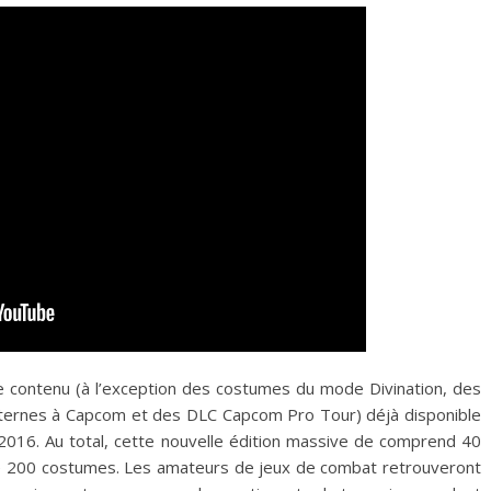
 le contenu (à l’exception des costumes du mode Divination, des
ernes à Capcom et des DLC Capcom Pro Tour) déjà disponible
r 2016. Au total, cette nouvelle édition massive de comprend 40
e 200 costumes. Les amateurs de jeux de combat retrouveront