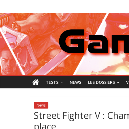
Passer
GamingNewZ
au
contenu
Tests
et
Actu
des
jeux
vidéo
TESTS
NEWS
LES DOSSIERS
V
News
Street Fighter V : Cha
place