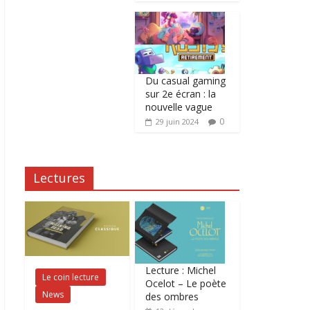
Du casual gaming
sur 2e écran : la
nouvelle vague
0
29 juin 2024
Lectures
Lecture : Michel
Le coin lecture
Ocelot – Le poète
News
des ombres