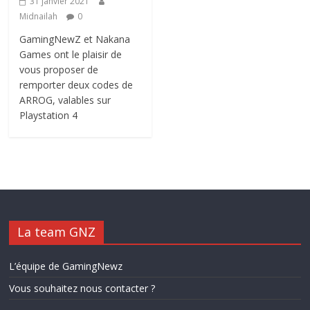
31 janvier 2021
Midnailah
0
GamingNewZ et Nakana
Games ont le plaisir de
vous proposer de
remporter deux codes de
ARROG, valables sur
Playstation 4
La team GNZ
L’équipe de GamingNewz
Vous souhaitez nous contacter ?