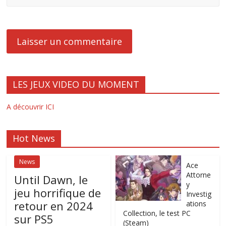
LES JEUX VIDEO DU MOMENT
A découvrir ICI
Hot News
News
Ace
Attorne
Until Dawn, le
y
jeu horrifique de
Investig
retour en 2024
ations
Collection, le test PC
sur PS5
(Steam)