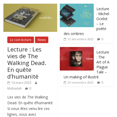
Lecture
: Michel
Ocelot
– Le
poète
des ombres
0
12 décembre 2022
Le coin lecture
News
Lecture : Les
Lecture
vies de The
: The
Walking Dead.
Art of A
Plague
En quête
Tale –
d’humanité
Un making-of illustré
0
10 mars 2023
23 novembre 2022
Midnailah
0
Les vies de The Walking
Dead. En quête d’humanité
Si vous êtes venu lire ces
lignes, vous avez