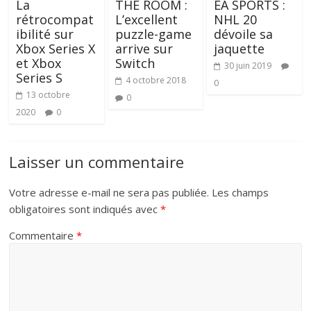
THE ROOM :
EA SPORTS :
La
L’excellent
NHL 20
rétrocompat
puzzle-game
dévoile sa
ibilité sur
arrive sur
jaquette
Xbox Series X
Switch
et Xbox
30 juin 2019
Series S
4 octobre 2018
0
13 octobre
0
2020
0
Laisser un commentaire
Votre adresse e-mail ne sera pas publiée.
Les champs
obligatoires sont indiqués avec
*
Commentaire
*